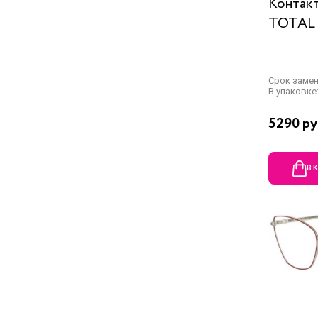
Контак
TOTAL 
Срок заме
В упаковке:
5290 ру
В 