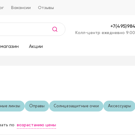
ог
Вакансии
Отзывы
+7(495)98
Kолл-центр ежедневно 9:00
магазин
Акции
ные линзы
Оправы
Солнцезащитные очки
Аксессуары
возрастанию цены
вать
по