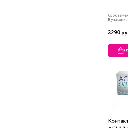
Срок заме
В упаковке:
3290 ру
В 
Контакт