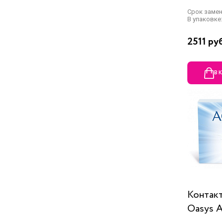
Срок заме
В упаковке:
2511 ру
В 
Контак
Oasys 