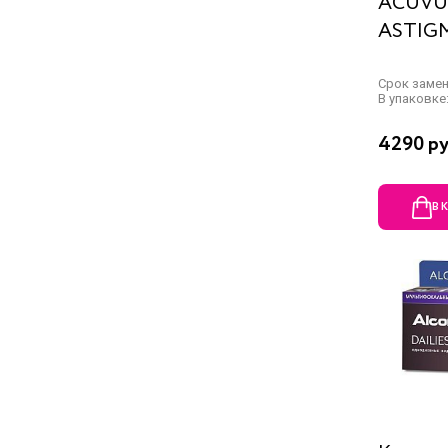
ACUVUE
ASTIGM
Срок заме
В упаковке:
4290 ру
В 