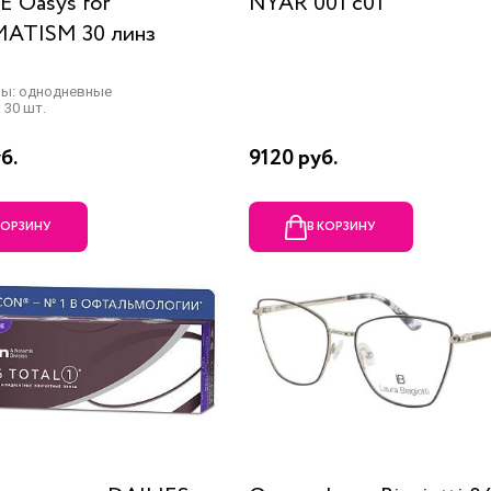
 Oasys for
NYAR 001 c01
ATISM 30 линз
ны: однодневные
 30 шт.
б.
9120 руб.
КОРЗИНУ
В КОРЗИНУ