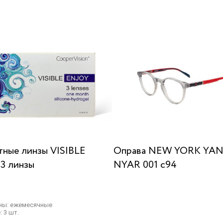
тные линзы VISIBLE
Оправа NEW YORK YA
3 линзы
NYAR 001 c94
ны: ежемесячные
: 3 шт.