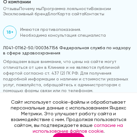
О компании
Отзывы
Почему мы
Программа лояльности
Вакансии
Эксклюзивный бренд
Блог
Карта сайта
Контакты
Имеются противопоказания.
18+
Необходима консультация специалиста
Л041-01162-50/000367156 Федеральная служба по надзору
в сфере здравоохранения
Обращаем ваше внимание, что цены на сайте могут
отличаться от цен в Клинике и не являются публичной
офертой согласно ст. 437 (2) ГК РФ. Для получения
подробной информации о наличии и стоимости указанных
услуг, пожалуйста, обращайтесь к администраторам с
помощью формы связи или по телефонам.
Сайт использует cookie-файлы и обрабатывает
персональные данные с использованием Яндекс
© 2026 «ВижуВсё»
Реквизиты компании
Метрики. Это улучшает работу сайта и
Политика обработки персональных данных
взаимодействие с ним. Продолжая пользоваться
Продвижение сайта
Medmaps
сайтом, вы подтверждаете ваше
согласие на
использование файлов cookie
.