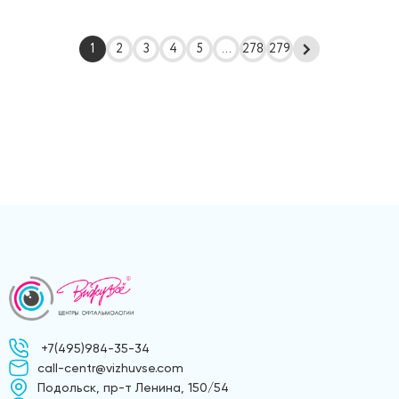
1
2
3
4
5
...
278
279
+7(495)984-35-34
call-centr@vizhuvse.com
Подольск, пр-т Ленина, 150/54