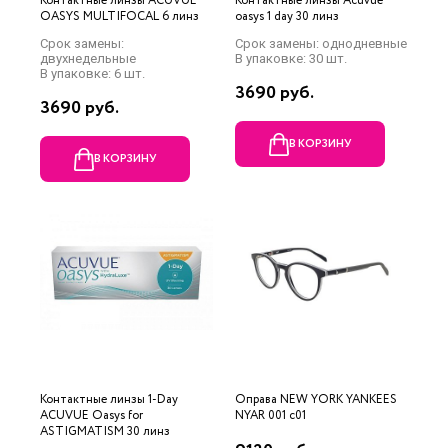
Контактные линзы ACUVUE
Контактные линзы Acuvue
OASYS MULTIFOCAL 6 линз
oasys 1 day 30 линз
Срок замены:
Срок замены: однодневные
двухнедельные
В упаковке: 30 шт.
В упаковке: 6 шт.
3690 руб.
3690 руб.
В КОРЗИНУ
В КОРЗИНУ
Контактные линзы 1-Day
Оправа NEW YORK YANKEES
ACUVUE Oasys for
NYAR 001 c01
ASTIGMATISM 30 линз