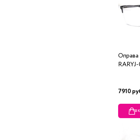
Оправа 
RARYJ-
7910 ру
В 