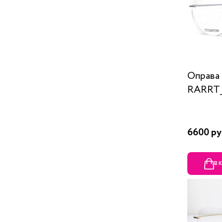
Оправа 
RARRT_
6600 ру
В 