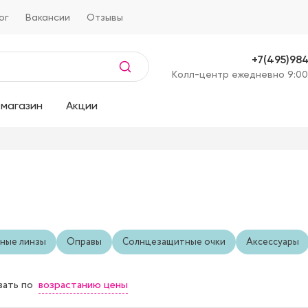
ог
Вакансии
Отзывы
+7(495)98
Kолл-центр ежедневно 9:00
магазин
Акции
ные линзы
Оправы
Солнцезащитные очки
Аксессуары
возрастанию цены
вать
по