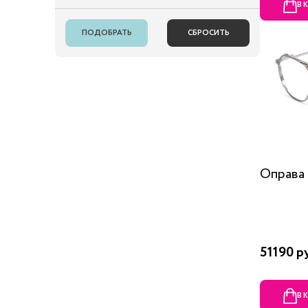
В 
Оправа 
51190 р
В 