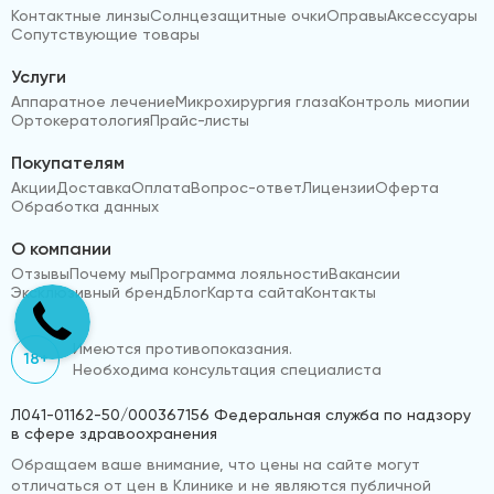
Контактные линзы
Солнцезащитные очки
Оправы
Аксессуары
Сопутствующие товары
Услуги
Аппаратное лечение
Микрохирургия глаза
Контроль миопии
Ортокератология
Прайс-листы
Покупателям
Акции
Доставка
Оплата
Вопрос-ответ
Лицензии
Оферта
Обработка данных
О компании
Отзывы
Почему мы
Программа лояльности
Вакансии
Эксклюзивный бренд
Блог
Карта сайта
Контакты
Имеются противопоказания.
18+
Необходима консультация специалиста
Л041-01162-50/000367156 Федеральная служба по надзору
в сфере здравоохранения
Обращаем ваше внимание, что цены на сайте могут
отличаться от цен в Клинике и не являются публичной