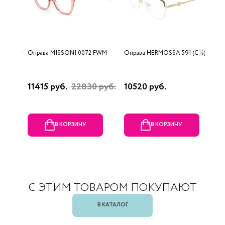
Оправа MISSONI 0072 FWM
Оправа HERMOSSA 591 (C 4)
О
0
11415 руб.
22830 руб.
10520 руб.
4
В КОРЗИНУ
В КОРЗИНУ
С ЭТИМ ТОВАРОМ ПОКУПАЮТ
В КАТАЛОГ