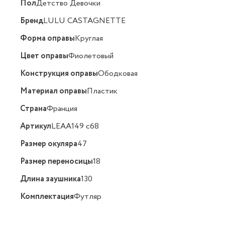
Пол
Детство Девочки
Бренд
LULU CASTAGNETTE
Форма оправы
Круглая
Цвет оправы
Фиолетовый
Конструкция оправы
Ободковая
Материал оправы
Пластик
Страна
Франция
Артикул
LEAA149 c68
Размер окуляра
47
Размер переносицы
18
Длина заушника
130
Комплектация
Футляр