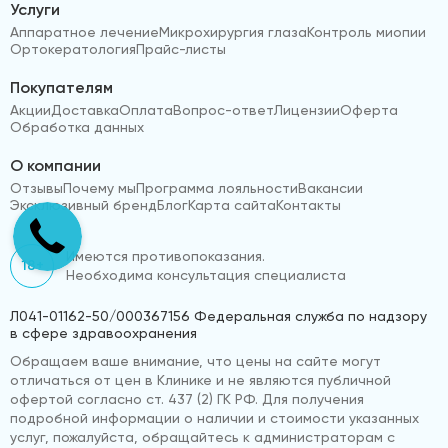
Услуги
Аппаратное лечение
Микрохирургия глаза
Контроль миопии
Ортокератология
Прайс-листы
Покупателям
Акции
Доставка
Оплата
Вопрос-ответ
Лицензии
Оферта
Обработка данных
О компании
Отзывы
Почему мы
Программа лояльности
Вакансии
Эксклюзивный бренд
Блог
Карта сайта
Контакты
Имеются противопоказания.
18+
Необходима консультация специалиста
Л041-01162-50/000367156 Федеральная служба по надзору
в сфере здравоохранения
Обращаем ваше внимание, что цены на сайте могут
отличаться от цен в Клинике и не являются публичной
офертой согласно ст. 437 (2) ГК РФ. Для получения
подробной информации о наличии и стоимости указанных
услуг, пожалуйста, обращайтесь к администраторам с