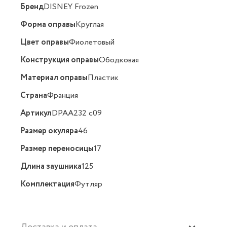
Бренд
DISNEY Frozen
Форма оправы
Круглая
Цвет оправы
Фиолетовый
Конструкция оправы
Ободковая
Материал оправы
Пластик
Страна
Франция
Артикул
DPAA232 c09
Размер окуляра
46
Размер переносицы
17
Длина заушника
125
Комплектация
Футляр
Доставка и оплата