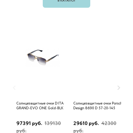
В КАТАЛОГ
Солнцезащитные очки DITA
Солнцезащитные очки Porsche
С
GRAND-EVO ONE Gold-BLK
Design 8690 D 57-20-145
U
97391 руб.
139130
29610 руб.
42300
3
руб.
руб.