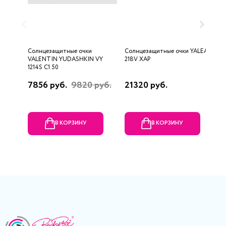
Солнцезащитные очки
Солнцезащитные очки YALEA
С
VALENTIN YUDASHKIN VY
218V XAP
P
1214S C1 50
7856 руб.
9820 руб.
21320 руб.
2
В КОРЗИНУ
В КОРЗИНУ