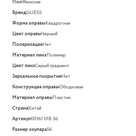
Пол
Женские
Бренд
GUESS
Форма оправы
Квадратная
Цвет оправы
Чёрный
Поляризация
Нет
Материал линз
Полимер
Цвет линз
Серый градиент
Зеркальное покрытие
Нет
Конструкция оправы
Ободковая
Материал оправы
Пластик
Страна
Китай
Артикул
00161 01B 56
Размер окуляра
56