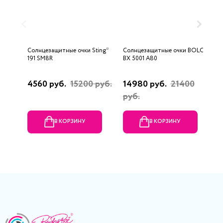
Солнцезащитные очки Sting*
Солнцезащитные очки BOLON
С
191 SM8R
BX 5001 A80
H
4560 руб.
15200 руб.
14980 руб.
21400
1
руб.
В КОРЗИНУ
В КОРЗИНУ