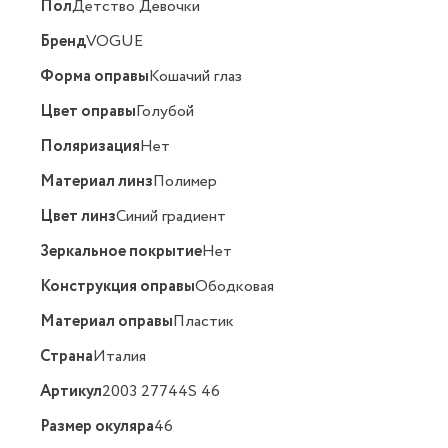
Пол
Детство Девочки
Бренд
VOGUE
Форма оправы
Кошачий глаз
Цвет оправы
Голубой
Поляризация
Нет
Материал линз
Полимер
Цвет линз
Синий градиент
Зеркальное покрытие
Нет
Конструкция оправы
Ободковая
Материал оправы
Пластик
Страна
Италия
Артикул
2003 27744S 46
Размер окуляра
46