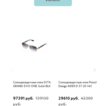
В КАТАЛОГ
Солнцезащитные очки DITA
Солнцезащитные очки Porsche
С
GRAND-EVO ONE Gold-BLK
Design 8690 D 57-20-145
U
97391 руб.
139130
29610 руб.
42300
3
руб.
руб.