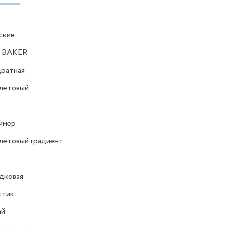
ские
 BAKER
ратная
летовый
имер
летовый градиент
дковая
стик
ай