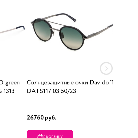
Orgreen
Солнцезащитные очки Davidoff
Солнц
 1313
DATS117 03 50/23
SUN K
26760 руб.
17910 р
В КОРЗИНУ
В