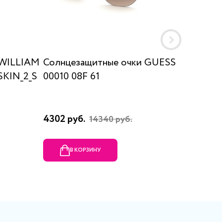
 WILLIAM
Солнцезащитные очки GUESS
Солнце
KIN_2_S
00010 08F 61
0361/S
4302 руб.
26360 
14340 руб.
В КОРЗИНУ
В