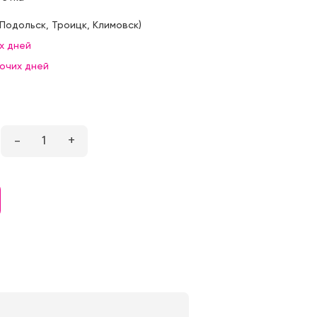
Подольск
,
Троицк
,
Климовск
)
х дней
бочих дней
–
1
+