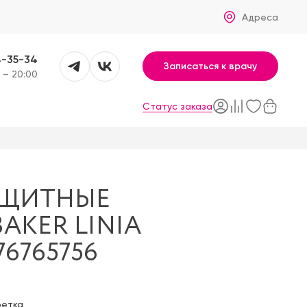
Адреса
4-35-34
Записаться к врачу
 – 20:00
Статус заказа
АЩИТНЫЕ
AKER LINIA
176765756
фетка