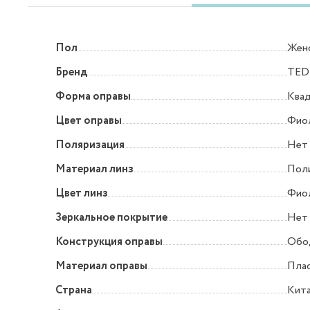
Пол
Жен
Бренд
TED
Форма оправы
Квад
Цвет оправы
Фио
Поляризация
Нет
Материал линз
Пол
Цвет линз
Фио
Зеркальное покрытие
Нет
Конструкция оправы
Обо
Материал оправы
Пла
Страна
Кит