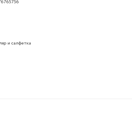
76765756
яр и салфетка