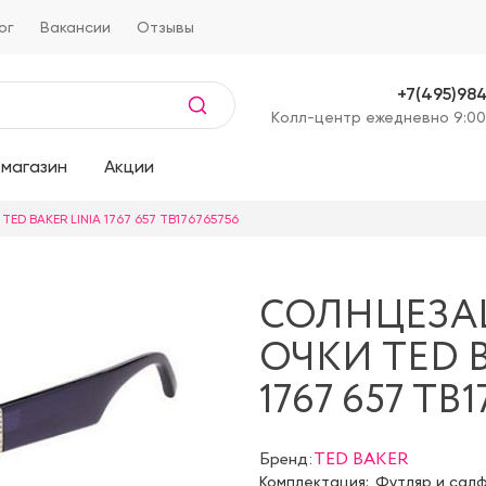
ог
Вакансии
Отзывы
+7(495)98
Kолл-центр ежедневно 9:00
магазин
Акции
ED BAKER LINIA 1767 657 TB176765756
СОЛНЦЕЗ
ОЧКИ TED B
1767 657 TB
Бренд:
TED BAKER
Комплектация:
Футляр и сал