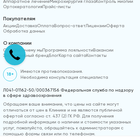
Аппаратное лечение
Микрохирургия глаза
Контроль миопии
Ортокератология
Прайс-листы
Покупателям
Акции
Доставка
Оплата
Вопрос-ответ
Лицензии
Оферта
Обработка данных
О компании
Отзывы
Почему мы
Программа лояльности
Вакансии
Эксклюзивный бренд
Блог
Карта сайта
Контакты
Имеются противопоказания.
18+
Необходима консультация специалиста
Л041-01162-50/000367156 Федеральная служба по надзору
в сфере здравоохранения
Обращаем ваше внимание, что цены на сайте могут
отличаться от цен в Клинике и не являются публичной
офертой согласно ст. 437 (2) ГК РФ. Для получения
подробной информации о наличии и стоимости указанных
услуг, пожалуйста, обращайтесь к администраторам с
помощью формы связи или по телефонам.