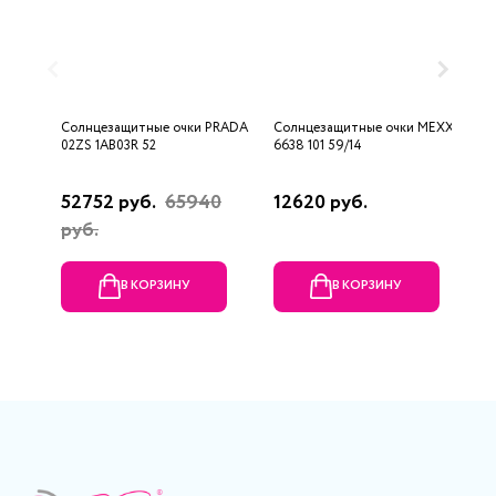
Солнцезащитные очки PRADA
Солнцезащитные очки MEXX
С
02ZS 1AB03R 52
6638 101 59/14
F
52752 руб.
65940
12620 руб.
5
руб.
В КОРЗИНУ
В КОРЗИНУ