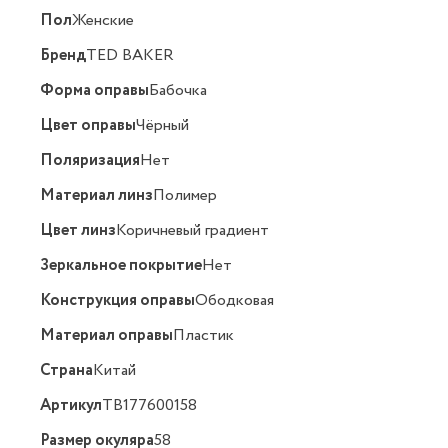
Пол
Женские
Бренд
TED BAKER
Форма оправы
Бабочка
Цвет оправы
Чёрный
Поляризация
Нет
Материал линз
Полимер
Цвет линз
Коричневый градиент
Зеркальное покрытие
Нет
Конструкция оправы
Ободковая
Материал оправы
Пластик
Страна
Китай
Артикул
TB177600158
Размер окуляра
58