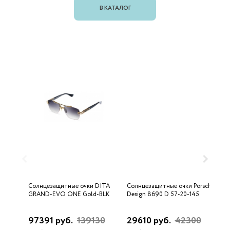
В КАТАЛОГ
Солнцезащитные очки DITA
Солнцезащитные очки Porsche
С
GRAND-EVO ONE Gold-BLK
Design 8690 D 57-20-145
U
97391 руб.
139130
29610 руб.
42300
3