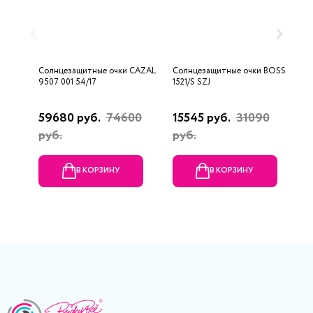
Солнцезащитные очки CAZAL
Солнцезащитные очки BOSS
С
9507 001 54/17
1521/S SZJ
0
59680 руб.
74600
15545 руб.
31090
1
руб.
руб.
В КОРЗИНУ
В КОРЗИНУ