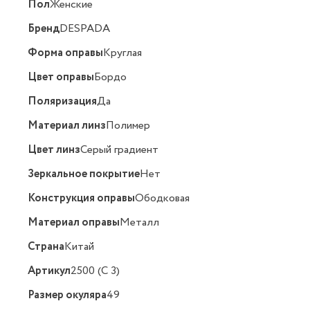
Пол
Женские
Бренд
DESPADA
Форма оправы
Круглая
Цвет оправы
Бордо
Поляризация
Да
Материал линз
Полимер
Цвет линз
Серый градиент
Зеркальное покрытие
Нет
Конструкция оправы
Ободковая
Материал оправы
Металл
Страна
Китай
Артикул
2500 (C 3)
Размер окуляра
49