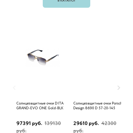
В КАТАЛОГ
Солнцезащитные очки DITA
Солнцезащитные очки Porsche
С
GRAND-EVO ONE Gold-BLK
Design 8690 D 57-20-145
U
97391 руб.
139130
29610 руб.
42300
3
руб.
руб.