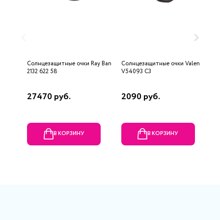
Солнцезащитные очки Ray Ban
Солнцезащитные очки Valencia
С
2132 622 58
V54093 C3
F
27470 руб.
2090 руб.
6
В КОРЗИНУ
В КОРЗИНУ