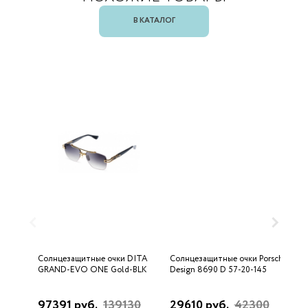
В КАТАЛОГ
Солнцезащитные очки DITA
Солнцезащитные очки Porsche
С
GRAND-EVO ONE Gold-BLK
Design 8690 D 57-20-145
U
97391 руб.
139130
29610 руб.
42300
3