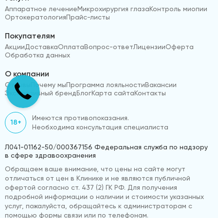
Аппаратное лечение
Микрохирургия глаза
Контроль миопии
Ортокератология
Прайс-листы
Покупателям
Акции
Доставка
Оплата
Вопрос-ответ
Лицензии
Оферта
Обработка данных
О компании
Отзывы
Почему мы
Программа лояльности
Вакансии
Эксклюзивный бренд
Блог
Карта сайта
Контакты
Имеются противопоказания.
18+
Необходима консультация специалиста
Л041-01162-50/000367156 Федеральная служба по надзору
в сфере здравоохранения
Обращаем ваше внимание, что цены на сайте могут
отличаться от цен в Клинике и не являются публичной
офертой согласно ст. 437 (2) ГК РФ. Для получения
подробной информации о наличии и стоимости указанных
услуг, пожалуйста, обращайтесь к администраторам с
помощью формы связи или по телефонам.