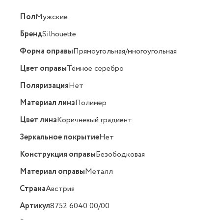
Пол
Мужские
Бренд
Silhouette
Форма оправы
Прямоугольная/многоугольная
Цвет оправы
Тёмное серебро
Поляризация
Нет
Материал линз
Полимер
Цвет линз
Коричневый градиент
Зеркальное покрытие
Нет
Конструкция оправы
Безободковая
Материал оправы
Металл
Страна
Австрия
Артикул
8752 6040 00/00