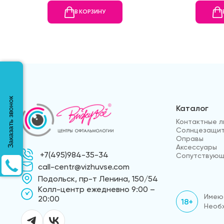
В КОРЗИНУ
Заказать звонок
Каталог
Контактные л
Солнцезащит
Оправы
Аксессуары
+7(495)984-35-34
Сопутствующ
call-centr@vizhuvse.com
Подольск, пр-т Ленина, 150/54
Kолл-центр ежедневно 9:00 –
Имеют
20:00
18+
Необх