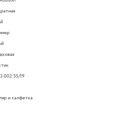
 Robson
ратная
ий
имер
ый
дковая
стик
3 002 55/19
яр и салфетка