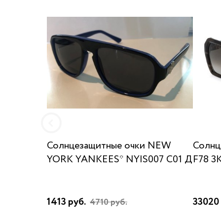
Солнцезащитные очки NEW
Солнц
YORK YANKEES* NYIS007 C01 Д
F78 3
1413 руб.
33020 
4710 руб.