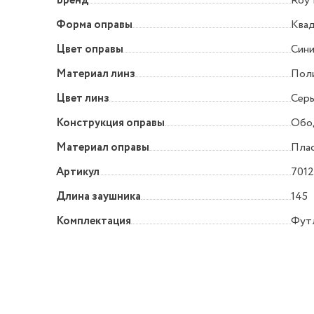
Бренд
Roy
Форма оправы
Квад
Цвет оправы
Син
Материал линз
Пол
Цвет линз
Сер
Конструкция оправы
Обо
Материал оправы
Пла
Артикул
7012
Длина заушника
145
Комплектация
Футл