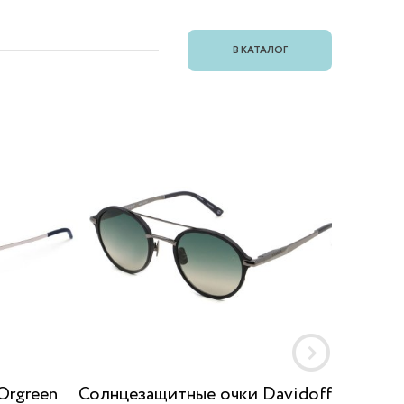
В КАТАЛОГ
Orgreen
Солнцезащитные очки Davidoff
Солнц