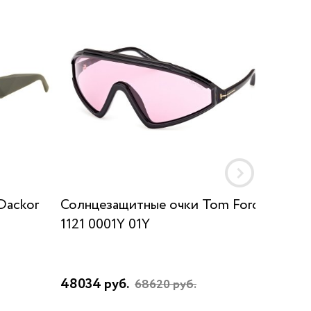
Dackor
Солнцезащитные очки Tom Ford
Солнц
1121 0001Y 01Y
E63 70
48034 руб.
21602 
68620 руб.