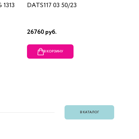
 1313
DATS117 03 50/23
SUN K
26760 руб.
17910 р
В КОРЗИНУ
В
В КАТАЛОГ