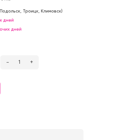
Подольск
,
Троицк
,
Климовск
)
х дней
бочих дней
–
1
+