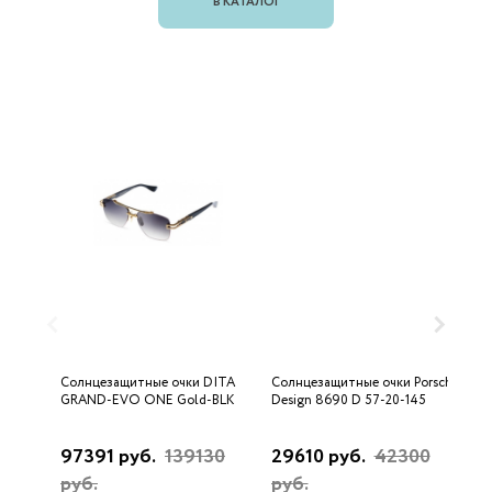
В КАТАЛОГ
Солнцезащитные очки DITA
Солнцезащитные очки Porsche
С
GRAND-EVO ONE Gold-BLK
Design 8690 D 57-20-145
U
97391 руб.
139130
29610 руб.
42300
3
руб.
руб.