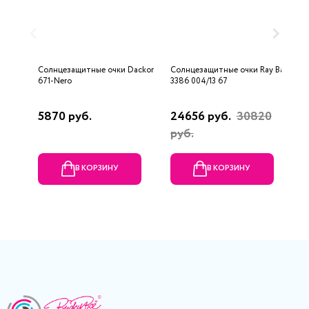
Солнцезащитные очки Dackor
Солнцезащитные очки Ray Ban
С
671-Nero
3386 004/13 67
9
5870 руб.
24656 руб.
30820
2
руб.
В КОРЗИНУ
В КОРЗИНУ