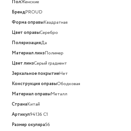
Пол
Женские
Бренд
PROUD
Форма оправы
Квадратная
Цвет оправы
Серебро
Поляризация
Да
Материал линз
Полимер
Цвет линз
Серый градиент
Зеркальное покрытие
Нет
Конструкция оправы
Ободковая
Материал оправы
Металл
Страна
Китай
Артикул
94136 С1
Размер окуляра
56