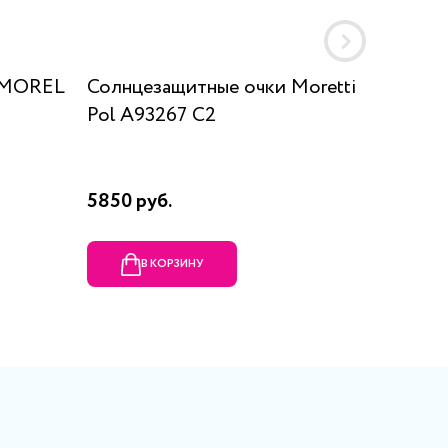
 MOREL
Солнцезащитные очки Moretti
Солнц
Pol A93267 C2
VERA V
5850 руб.
22050 
В КОРЗИНУ
В