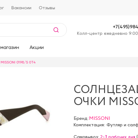
ог
Вакансии
Отзывы
+7(495)98
Kолл-центр ежедневно 9:00
магазин
Акции
MISSONI 0198/S 0T4
СОЛНЦЕЗ
ОЧКИ MISSO
Бренд:
MISSONI
Комплектация:
Футляр и сал
Самовывоз:
2-3 рабочих дня
(