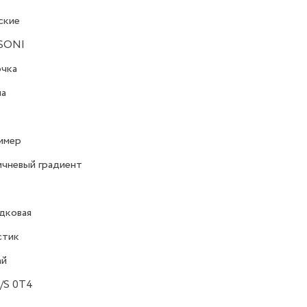
ские
SONI
очка
на
имер
чневый градиент
дковая
стик
ай
/S 0T4