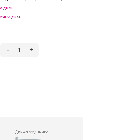
х дней
бочих дней
–
1
+
Длина заушника