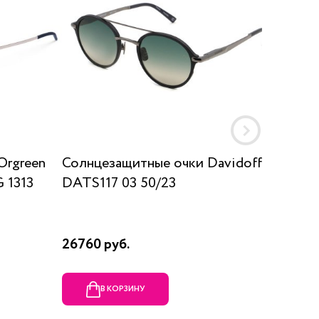
Orgreen
Солнцезащитные очки Davidoff
Солнц
 1313
DATS117 03 50/23
SUN K
26760 руб.
17910 р
В КОРЗИНУ
В