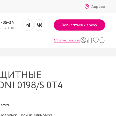
Адреса
4-35-34
Записаться к врачу
 – 20:00
Статус заказа
АЩИТНЫЕ
NI 0198/S 0T4
фетка
Подольск
,
Троицк
,
Климовск
)