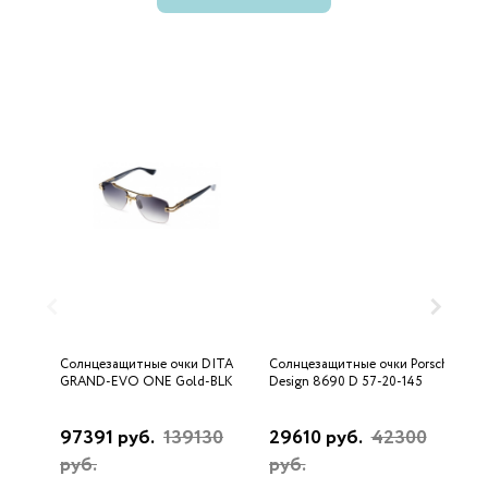
Солнцезащитные очки DITA
Солнцезащитные очки Porsche
С
GRAND-EVO ONE Gold-BLK
Design 8690 D 57-20-145
U
97391 руб.
139130
29610 руб.
42300
3
руб.
руб.