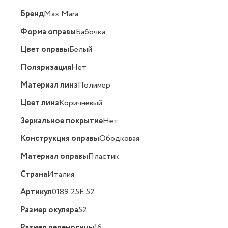
Бренд
Max Mara
Форма оправы
Бабочка
Цвет оправы
Белый
Поляризация
Нет
Материал линз
Полимер
Цвет линз
Коричневый
Зеркальное покрытие
Нет
Конструкция оправы
Ободковая
Материал оправы
Пластик
Страна
Италия
Артикул
0189 25E 52
Размер окуляра
52
Размер переносицы
16