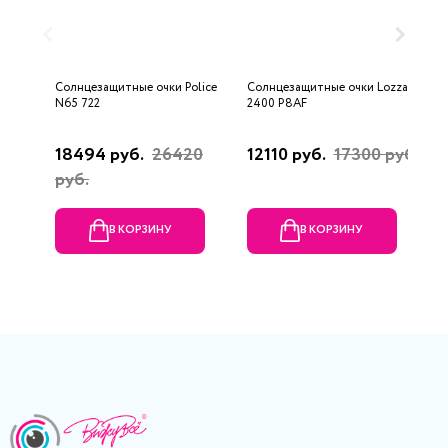
Солнцезащитные очки Police
Солнцезащитные очки Lozza
С
N65 722
2400 P8AF
H
18494 руб.
26420
12110 руб.
17300 руб.
6
руб.
В КОРЗИНУ
В КОРЗИНУ