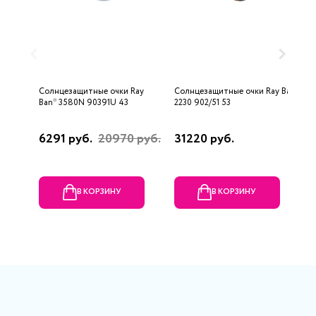
Солнцезащитные очки Ray
Солнцезащитные очки Ray Ban
С
Ban* 3580N 90391U 43
2230 902/51 53
6
6291 руб.
20970 руб.
31220 руб.
1
В КОРЗИНУ
В КОРЗИНУ