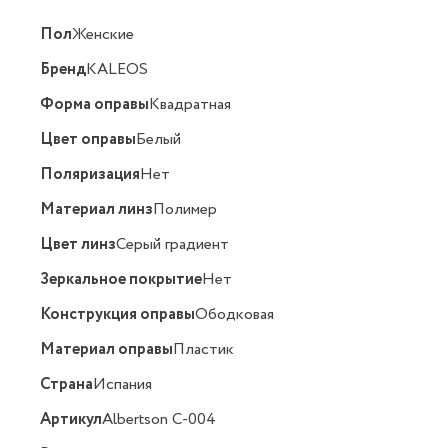
Пол
Женские
Бренд
KALEOS
Форма оправы
Квадратная
Цвет оправы
Белый
Поляризация
Нет
Материал линз
Полимер
Цвет линз
Серый градиент
Зеркальное покрытие
Нет
Конструкция оправы
Ободковая
Материал оправы
Пластик
Страна
Испания
Артикул
Albertson C-004