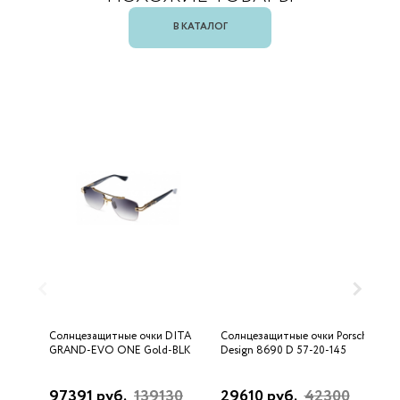
В КАТАЛОГ
Солнцезащитные очки DITA
Солнцезащитные очки Porsche
С
GRAND-EVO ONE Gold-BLK
Design 8690 D 57-20-145
U
97391 руб.
139130
29610 руб.
42300
3