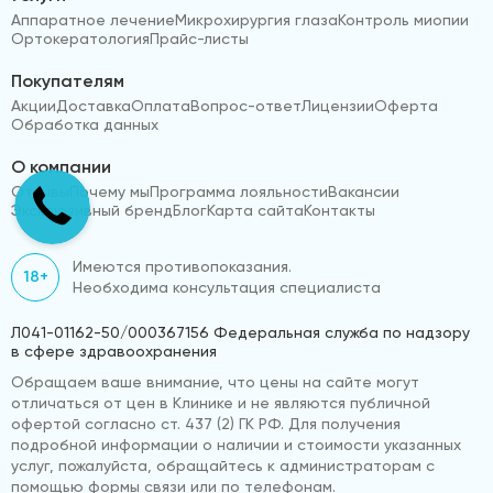
Аппаратное лечение
Микрохирургия глаза
Контроль миопии
Ортокератология
Прайс-листы
Покупателям
Акции
Доставка
Оплата
Вопрос-ответ
Лицензии
Оферта
Обработка данных
О компании
Отзывы
Почему мы
Программа лояльности
Вакансии
Эксклюзивный бренд
Блог
Карта сайта
Контакты
Имеются противопоказания.
18+
Необходима консультация специалиста
Л041-01162-50/000367156 Федеральная служба по надзору
в сфере здравоохранения
Обращаем ваше внимание, что цены на сайте могут
отличаться от цен в Клинике и не являются публичной
офертой согласно ст. 437 (2) ГК РФ. Для получения
подробной информации о наличии и стоимости указанных
услуг, пожалуйста, обращайтесь к администраторам с
помощью формы связи или по телефонам.