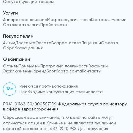
Сопутствующие товары
Услуги
Аппаратное лечение
Микрохирургия глаза
Контроль миопии
Ортокератология
Прайс-листы
Покупателям
Акции
Доставка
Оплата
Вопрос-ответ
Лицензии
Оферта
Обработка данных
О компании
Отзывы
Почему мы
Программа лояльности
Вакансии
Эксклюзивный бренд
Блог
Карта сайта
Контакты
Имеются противопоказания.
18+
Необходима консультация специалиста
Л041-01162-50/000367156 Федеральная служба по надзору
в сфере здравоохранения
Обращаем ваше внимание, что цены на сайте могут
отличаться от цен в Клинике и не являются публичной
офертой согласно ст. 437 (2) ГК РФ. Для получения