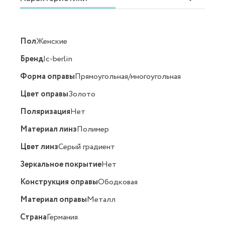
Пол
Женские
Бренд
Ic-berlin
Форма оправы
Прямоугольная/многоугольная
Цвет оправы
Золото
Поляризация
Нет
Материал линз
Полимер
Цвет линз
Серый градиент
Зеркальное покрытие
Нет
Конструкция оправы
Ободковая
Материал оправы
Металл
Страна
Германия