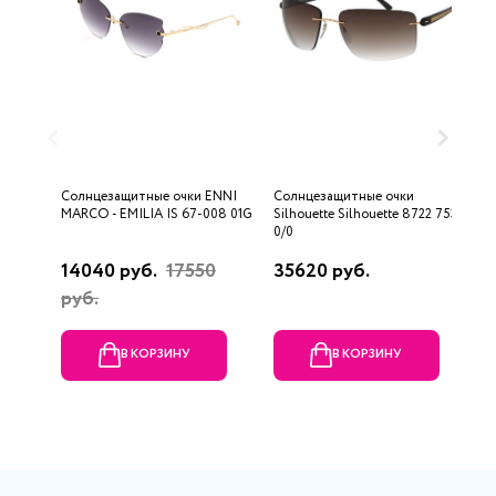
Солнцезащитные очки ENNI
Солнцезащитные очки
С
MARCO - EMILIA IS 67-008 01G
Silhouette Silhouette 8722 7530
6
0/0
14040 руб.
17550
35620 руб.
8
руб.
В КОРЗИНУ
В КОРЗИНУ