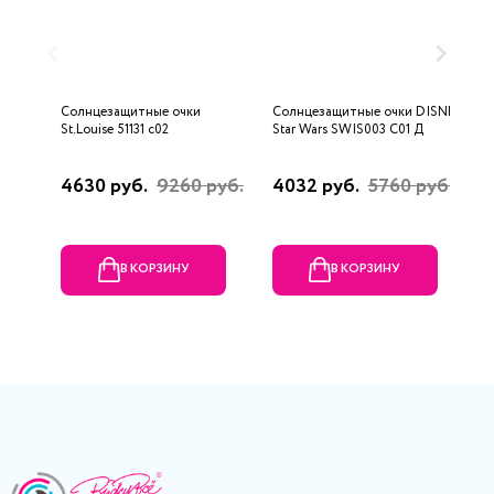
Солнцезащитные очки
Солнцезащитные очки DISNEY
С
St.Louise 51131 c02
Star Wars SWIS003 C01 Д
P
4630 руб.
9260 руб.
4032 руб.
5760 руб.
5
В КОРЗИНУ
В КОРЗИНУ