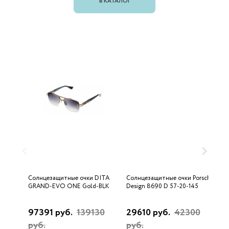
В КАТАЛОГ
Солнцезащитные очки DITA
Солнцезащитные очки Porsche
С
GRAND-EVO ONE Gold-BLK
Design 8690 D 57-20-145
U
97391 руб.
139130
29610 руб.
42300
3
руб.
руб.