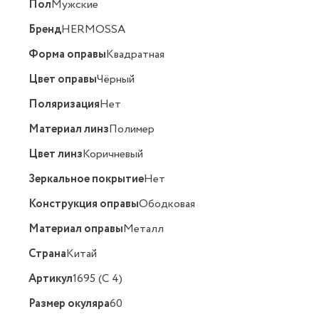
Пол
Мужские
Бренд
HERMOSSA
Форма оправы
Квадратная
Цвет оправы
Чёрный
Поляризация
Нет
Материал линз
Полимер
Цвет линз
Коричневый
Зеркальное покрытие
Нет
Конструкция оправы
Ободковая
Материал оправы
Металл
Страна
Китай
Артикул
1695 (C 4)
Размер окуляра
60