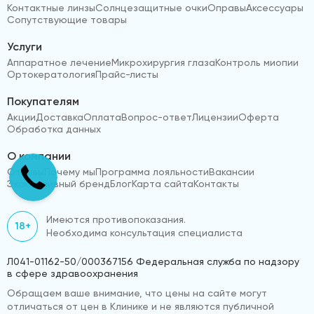
Контактные линзы
Солнцезащитные очки
Оправы
Аксессуары
Сопутствующие товары
Услуги
Аппаратное лечение
Микрохирургия глаза
Контроль миопии
Ортокератология
Прайс-листы
Покупателям
Акции
Доставка
Оплата
Вопрос-ответ
Лицензии
Оферта
Обработка данных
О компании
Отзывы
Почему мы
Программа лояльности
Вакансии
Эксклюзивный бренд
Блог
Карта сайта
Контакты
Имеются противопоказания.
18+
Необходима консультация специалиста
Л041-01162-50/000367156 Федеральная служба по надзору
в сфере здравоохранения
Обращаем ваше внимание, что цены на сайте могут
отличаться от цен в Клинике и не являются публичной