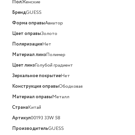
Пол
Женские
Бренд
GUESS
Форма оправы
Авиатор
Цвет оправы
Золото
Поляризация
Нет
Материал линз
Полимер
Цвет линз
Голубой градиент
Зеркальное покрытие
Нет
Конструкция оправы
Ободковая
Материал оправы
Металл
Страна
Китай
Артикул
00193 33W 58
Производитель
GUESS