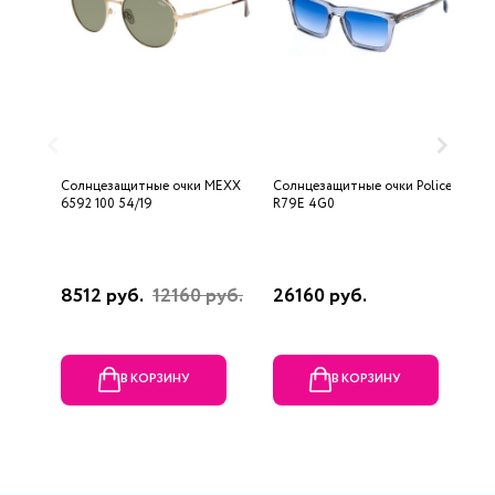
Солнцезащитные очки MEXX
Солнцезащитные очки Police
С
6592 100 54/19
R79E 4G0
S
8512 руб.
12160 руб.
26160 руб.
4
В КОРЗИНУ
В КОРЗИНУ