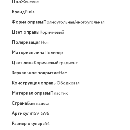
Пол
Женские
Бренд
Furla
Форма оправы
Прямоугольная/многоугольная
Цвет оправы
Коричневый
Поляризация
Нет
Материал линз
Полимер
Цвет линз
Коричневый градиент
Зеркальное покрытие
Нет
Конструкция оправы
Ободковая
Материал оправы
Пластик
Страна
Бангладеш
Артикул
815V G96
Размер окуляра
54