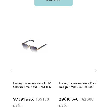
В КАТАЛОГ
Солнцезащитные очки DITA
Солнцезащитные очки Porsche
С
GRAND-EVO ONE Gold-BLK
Design 8690 D 57-20-145
U
97391 руб.
139130
29610 руб.
42300
3
руб.
руб.