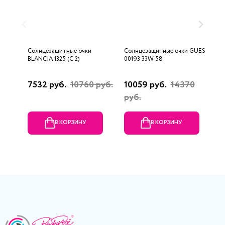
Солнцезащитные очки
Солнцезащитные очки GUESS
С
BLANCIA 1325 (C 2)
00193 33W 58
3
7532 руб.
10760 руб.
10059 руб.
14370
7
руб.
В КОРЗИНУ
В КОРЗИНУ