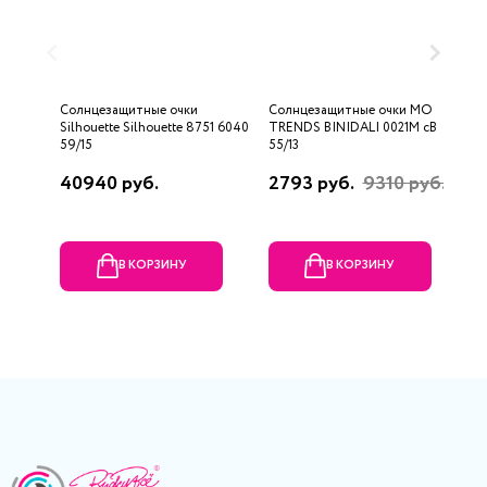
Солнцезащитные очки
Солнцезащитные очки MO
С
Silhouette Silhouette 8751 6040
TRENDS BINIDALI 0021M cB
M
59/15
55/13
40940 руб.
2793 руб.
9310 руб.
1
В КОРЗИНУ
В КОРЗИНУ