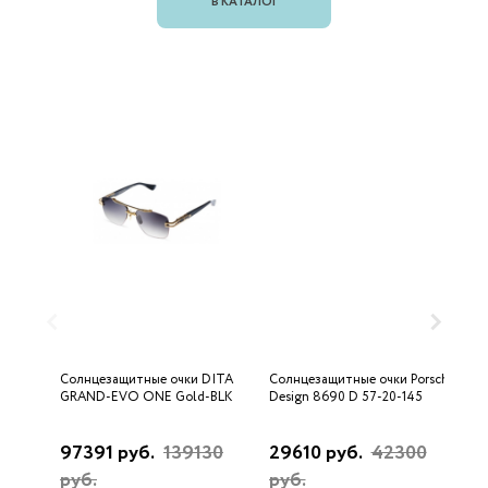
В КАТАЛОГ
Солнцезащитные очки DITA
Солнцезащитные очки Porsche
С
GRAND-EVO ONE Gold-BLK
Design 8690 D 57-20-145
U
97391 руб.
139130
29610 руб.
42300
3
руб.
руб.