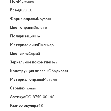
Пол
Мужские
Бренд
GUCCI
Форма оправы
Круглая
Цвет оправы
Золото
Поляризация
Нет
Материал линз
Полимер
Цвет линз
Серый
Зеркальное покрытие
Нет
Конструкция оправы
Ободковая
Материал оправы
Металл
Страна
Япония
Артикул
GG1875S-001 48
Размер окуляра
48