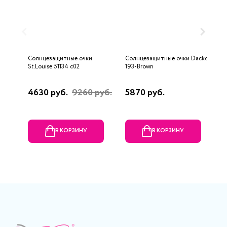
Солнцезащитные очки
Солнцезащитные очки Dackor
С
St.Louise 51134 c02
193-Brown
8
4630 руб.
9260 руб.
5870 руб.
1
р
В КОРЗИНУ
В КОРЗИНУ