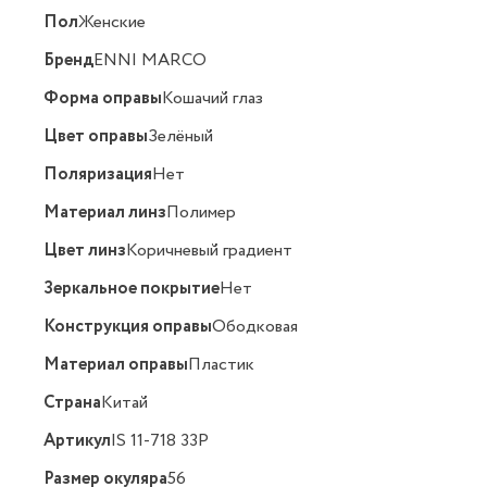
Пол
Женские
Бренд
ENNI MARCO
Форма оправы
Кошачий глаз
Цвет оправы
Зелёный
Поляризация
Нет
Материал линз
Полимер
Цвет линз
Коричневый градиент
Зеркальное покрытие
Нет
Конструкция оправы
Ободковая
Материал оправы
Пластик
Страна
Китай
Артикул
IS 11-718 33P
Размер окуляра
56