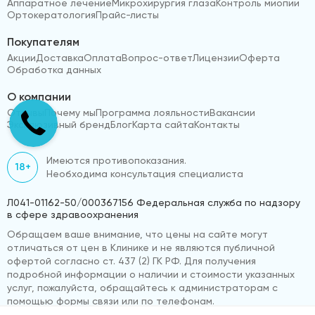
Аппаратное лечение
Микрохирургия глаза
Контроль миопии
Ортокератология
Прайс-листы
Покупателям
Акции
Доставка
Оплата
Вопрос-ответ
Лицензии
Оферта
Обработка данных
О компании
Отзывы
Почему мы
Программа лояльности
Вакансии
Эксклюзивный бренд
Блог
Карта сайта
Контакты
Имеются противопоказания.
18+
Необходима консультация специалиста
Л041-01162-50/000367156 Федеральная служба по надзору
в сфере здравоохранения
Обращаем ваше внимание, что цены на сайте могут
отличаться от цен в Клинике и не являются публичной
офертой согласно ст. 437 (2) ГК РФ. Для получения
подробной информации о наличии и стоимости указанных
услуг, пожалуйста, обращайтесь к администраторам с
помощью формы связи или по телефонам.