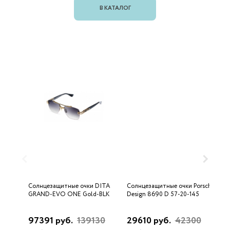
В КАТАЛОГ
Солнцезащитные очки DITA
Солнцезащитные очки Porsche
С
GRAND-EVO ONE Gold-BLK
Design 8690 D 57-20-145
U
97391 руб.
139130
29610 руб.
42300
3