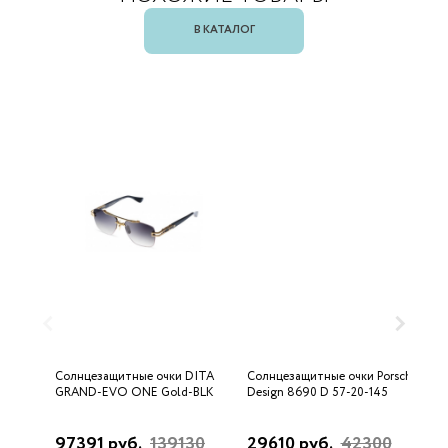
В КАТАЛОГ
Солнцезащитные очки DITA
Солнцезащитные очки Porsche
С
GRAND-EVO ONE Gold-BLK
Design 8690 D 57-20-145
U
97391 руб.
139130
29610 руб.
42300
3