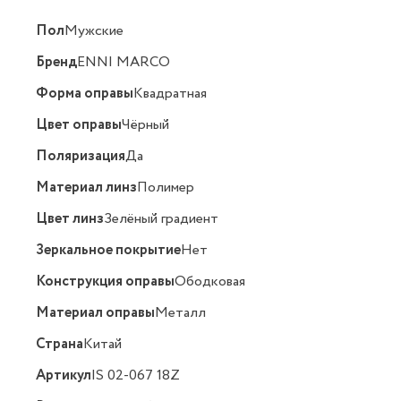
Пол
Мужские
Бренд
ENNI MARCO
Форма оправы
Квадратная
Цвет оправы
Чёрный
Поляризация
Да
Материал линз
Полимер
Цвет линз
Зелёный градиент
Зеркальное покрытие
Нет
Конструкция оправы
Ободковая
Материал оправы
Металл
Страна
Китай
Артикул
IS 02-067 18Z