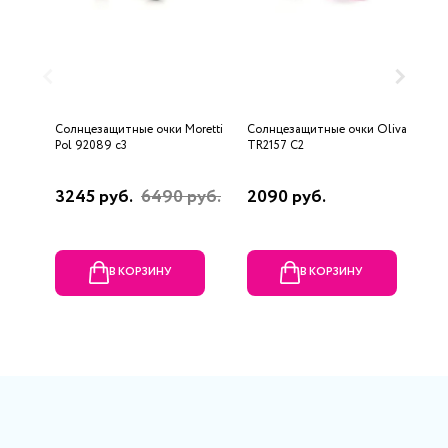
Солнцезащитные очки Moretti
Солнцезащитные очки Oliva
С
Pol 92089 с3
TR2157 С2
2
3245 руб.
6490 руб.
2090 руб.
1
р
В КОРЗИНУ
В КОРЗИНУ