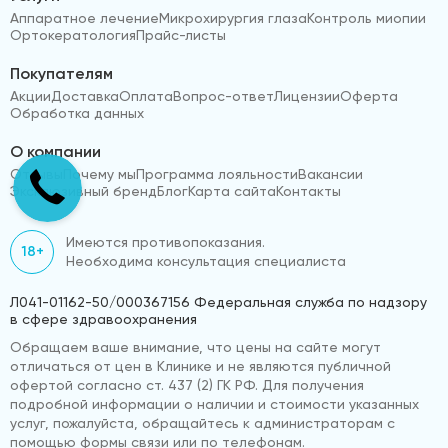
Аппаратное лечение
Микрохирургия глаза
Контроль миопии
Ортокератология
Прайс-листы
Покупателям
Акции
Доставка
Оплата
Вопрос-ответ
Лицензии
Оферта
Обработка данных
О компании
Отзывы
Почему мы
Программа лояльности
Вакансии
Эксклюзивный бренд
Блог
Карта сайта
Контакты
Имеются противопоказания.
18+
Необходима консультация специалиста
Л041-01162-50/000367156 Федеральная служба по надзору
в сфере здравоохранения
Обращаем ваше внимание, что цены на сайте могут
отличаться от цен в Клинике и не являются публичной
офертой согласно ст. 437 (2) ГК РФ. Для получения
подробной информации о наличии и стоимости указанных
услуг, пожалуйста, обращайтесь к администраторам с
помощью формы связи или по телефонам.