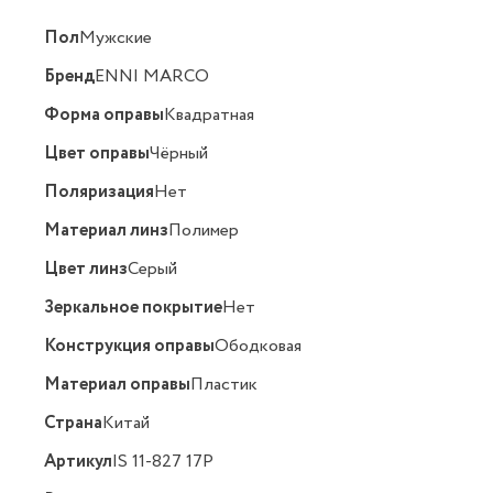
Пол
Мужские
Бренд
ENNI MARCO
Форма оправы
Квадратная
Цвет оправы
Чёрный
Поляризация
Нет
Материал линз
Полимер
Цвет линз
Серый
Зеркальное покрытие
Нет
Конструкция оправы
Ободковая
Материал оправы
Пластик
Страна
Китай
Артикул
IS 11-827 17P