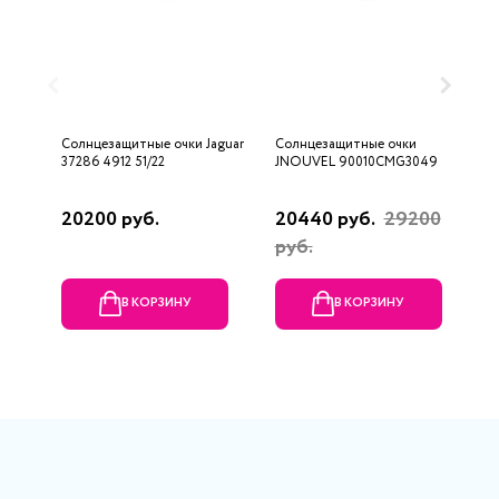
Солнцезащитные очки Jaguar
Солнцезащитные очки
С
37286 4912 51/22
JNOUVEL 90010CMG3049
9
20200 руб.
20440 руб.
29200
1
руб.
В КОРЗИНУ
В КОРЗИНУ