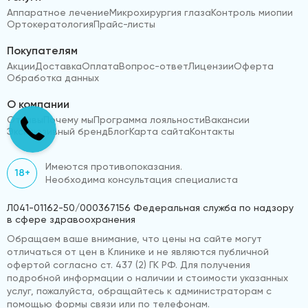
Аппаратное лечение
Микрохирургия глаза
Контроль миопии
Ортокератология
Прайс-листы
Покупателям
Акции
Доставка
Оплата
Вопрос-ответ
Лицензии
Оферта
Обработка данных
О компании
Отзывы
Почему мы
Программа лояльности
Вакансии
Эксклюзивный бренд
Блог
Карта сайта
Контакты
Имеются противопоказания.
18+
Необходима консультация специалиста
Л041-01162-50/000367156 Федеральная служба по надзору
в сфере здравоохранения
Обращаем ваше внимание, что цены на сайте могут
отличаться от цен в Клинике и не являются публичной
офертой согласно ст. 437 (2) ГК РФ. Для получения
подробной информации о наличии и стоимости указанных
услуг, пожалуйста, обращайтесь к администраторам с
помощью формы связи или по телефонам.