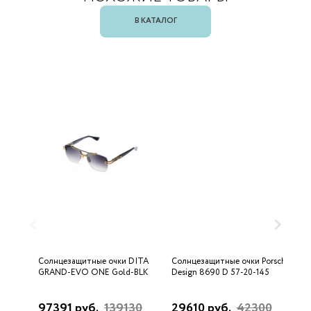
В КАТАЛОГ
Солнцезащитные очки DITA
Солнцезащитные очки Porsche
С
GRAND-EVO ONE Gold-BLK
Design 8690 D 57-20-145
U
97391 руб.
139130
29610 руб.
42300
3