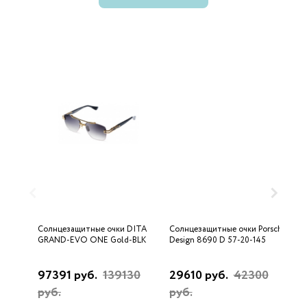
Солнцезащитные очки DITA
Солнцезащитные очки Porsche
С
GRAND-EVO ONE Gold-BLK
Design 8690 D 57-20-145
U
97391 руб.
139130
29610 руб.
42300
3
руб.
руб.