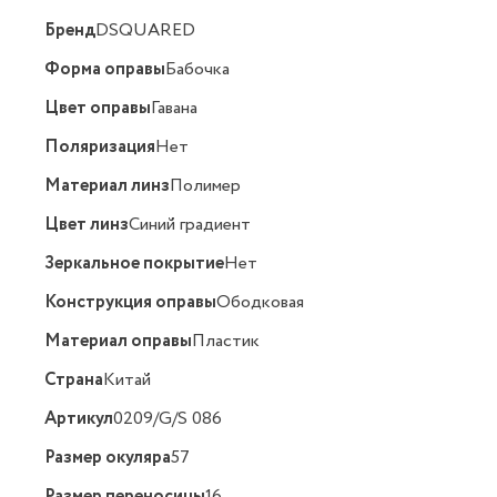
Бренд
DSQUARED
Форма оправы
Бабочка
Цвет оправы
Гавана
Поляризация
Нет
Материал линз
Полимер
Цвет линз
Синий градиент
Зеркальное покрытие
Нет
Конструкция оправы
Ободковая
Материал оправы
Пластик
Страна
Китай
Артикул
0209/G/S 086
Размер окуляра
57
Размер переносицы
16