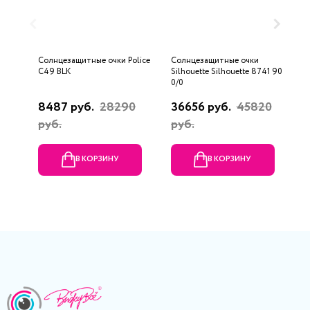
Солнцезащитные очки Police
Солнцезащитные очки
С
C49 BLK
Silhouette Silhouette 8741 9040
B
0/0
8487 руб.
28290
36656 руб.
45820
1
руб.
руб.
р
В КОРЗИНУ
В КОРЗИНУ