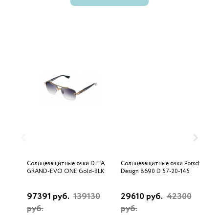
Солнцезащитные очки DITA
Солнцезащитные очки Porsche
С
GRAND-EVO ONE Gold-BLK
Design 8690 D 57-20-145
U
97391 руб.
139130
29610 руб.
42300
3
руб.
руб.