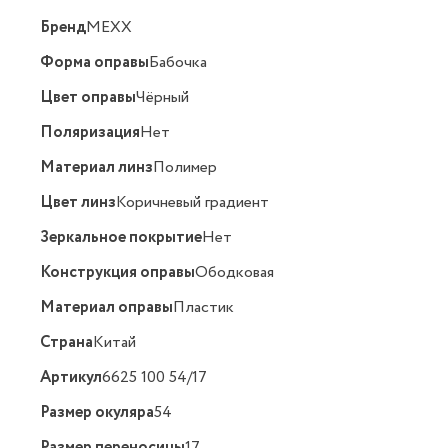
Бренд
MEXX
Форма оправы
Бабочка
Цвет оправы
Чёрный
Поляризация
Нет
Материал линз
Полимер
Цвет линз
Коричневый градиент
Зеркальное покрытие
Нет
Конструкция оправы
Ободковая
Материал оправы
Пластик
Страна
Китай
Артикул
6625 100 54/17
Размер окуляра
54
Размер переносицы
17