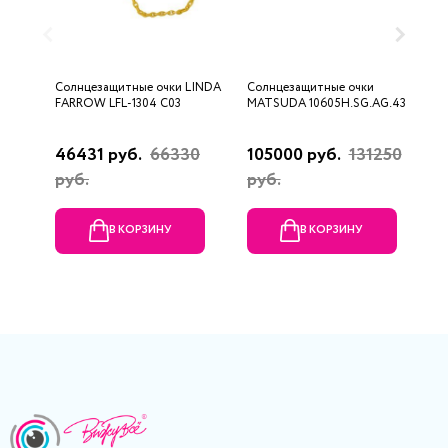
Солнцезащитные очки LINDA
Солнцезащитные очки
С
FARROW LFL-1304 C03
MATSUDA 10605H.SG.AG.43
F
46431 руб.
66330
105000 руб.
131250
1
руб.
руб.
В КОРЗИНУ
В КОРЗИНУ