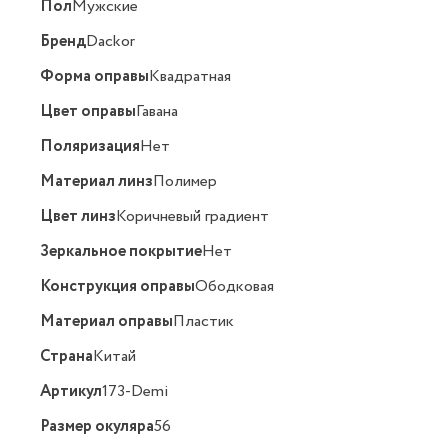
Пол
Мужские
Бренд
Dackor
Форма оправы
Квадратная
Цвет оправы
Гавана
Поляризация
Нет
Материал линз
Полимер
Цвет линз
Коричневый градиент
Зеркальное покрытие
Нет
Конструкция оправы
Ободковая
Материал оправы
Пластик
Страна
Китай
Артикул
173-Demi
Размер окуляра
56