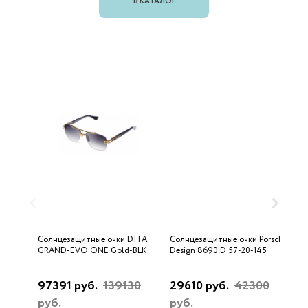
В КАТАЛОГ
Солнцезащитные очки DITA
Солнцезащитные очки Porsche
С
GRAND-EVO ONE Gold-BLK
Design 8690 D 57-20-145
U
97391 руб.
139130
29610 руб.
42300
3
руб.
руб.