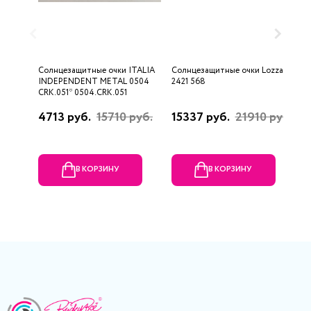
Солнцезащитные очки ITALIA
Солнцезащитные очки Lozza
С
INDEPENDENT METAL 0504
2421 568
2
CRK.051* 0504.CRK.051
4713 руб.
15710 руб.
15337 руб.
21910 руб.
2
В КОРЗИНУ
В КОРЗИНУ