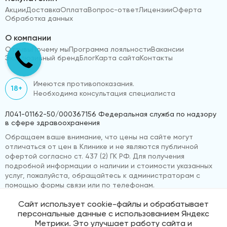
Акции
Доставка
Оплата
Вопрос-ответ
Лицензии
Оферта
Обработка данных
О компании
Отзывы
Почему мы
Программа лояльности
Вакансии
Эксклюзивный бренд
Блог
Карта сайта
Контакты
Имеются противопоказания.
18+
Необходима консультация специалиста
Л041-01162-50/000367156 Федеральная служба по надзору
в сфере здравоохранения
Обращаем ваше внимание, что цены на сайте могут
отличаться от цен в Клинике и не являются публичной
офертой согласно ст. 437 (2) ГК РФ. Для получения
подробной информации о наличии и стоимости указанных
услуг, пожалуйста, обращайтесь к администраторам с
помощью формы связи или по телефонам.
Сайт использует cookie-файлы и обрабатывает
персональные данные с использованием Яндекс
© 2026 «ВижуВсё»
Реквизиты компании
Метрики. Это улучшает работу сайта и