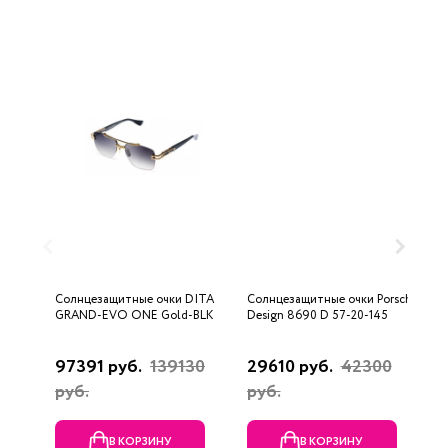
Солнцезащитные очки DITA
Солнцезащитные очки Porsche
С
GRAND-EVO ONE Gold-BLK
Design 8690 D 57-20-145
U
97391 руб.
139130
29610 руб.
42300
3
руб.
руб.
В КОРЗИНУ
В КОРЗИНУ