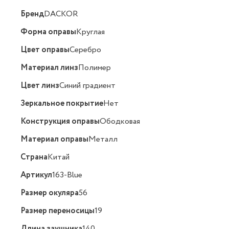
Бренд
DACKOR
Форма оправы
Круглая
Цвет оправы
Серебро
Материал линз
Полимер
Цвет линз
Синий градиент
Зеркальное покрытие
Нет
Конструкция оправы
Ободковая
Материал оправы
Металл
Страна
Китай
Артикул
163-Blue
Размер окуляра
56
Размер переносицы
19
Длина заушника
140