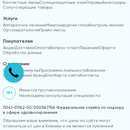
Контактные линзы
Солнцезащитные очки
Оправы
Аксессуары
Сопутствующие товары
Услуги
Аппаратное лечение
Микрохирургия глаза
Контроль миопии
Ортокератология
Прайс-листы
Покупателям
Акции
Доставка
Оплата
Вопрос-ответ
Лицензии
Оферта
Обработка данных
О компании
Отзывы
Почему мы
Программа лояльности
Вакансии
Эксклюзивный бренд
Блог
Карта сайта
Контакты
Имеются противопоказания.
18+
Необходима консультация специалиста
Л041-01162-50/000367156 Федеральная служба по надзору
в сфере здравоохранения
Обращаем ваше внимание, что цены на сайте могут
отличаться от цен в Клинике и не являются публичной