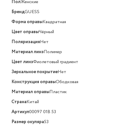
Пол
Женские
Бренд
GUESS
Форма оправы
Квадратная
Цвет оправы
Чёрный
Поляризация
Нет
Материал линз
Полимер
Цвет линз
Фиолетовый градиент
Зеркальное покрытие
Нет
Конструкция оправы
Ободковая
Материал оправы
Пластик
Страна
Китай
Артикул
00097 01B 53
Размер окуляра
53