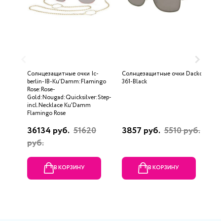
Солнцезащитные очки Ic-
Солнцезащитные очки Dackor
С
berlin-IB-Ku'Damm:Flamingo
361-Black
4
Rose:Rose-
Gold:Nougad:Quicksilver:Step-
incl.Necklace Ku'Damm
Flamingo Rose
36134 руб.
51620
3857 руб.
5510 руб.
1
руб.
р
В КОРЗИНУ
В КОРЗИНУ