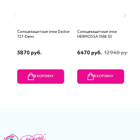
Солнцезащитные очки Dackor
Солнцезащитные очки
С
727-Demi
HERMOSSA 1568 03
1
5870 руб.
6470 руб.
12940 руб.
2
р
В КОРЗИНУ
В КОРЗИНУ