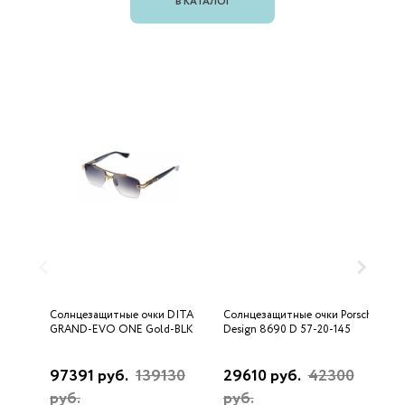
В КАТАЛОГ
Солнцезащитные очки DITA
Солнцезащитные очки Porsche
С
GRAND-EVO ONE Gold-BLK
Design 8690 D 57-20-145
U
97391 руб.
139130
29610 руб.
42300
3
руб.
руб.