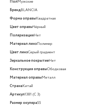
Пол
Мужские
Бренд
BLANCIA
Форма оправы
Квадратная
Цвет оправы
Чёрный
Поляризация
Нет
Материал линз
Полимер
Цвет линз
Серый градиент
Зеркальное покрытие
Нет
Конструкция оправы
Ободковая
Материал оправы
Металл
Страна
Китай
Артикул
1381 (C 3)
Размер окуляра
55