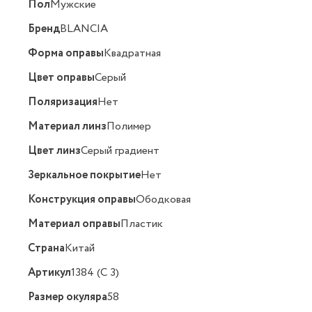
Пол
Мужские
Бренд
BLANCIA
Форма оправы
Квадратная
Цвет оправы
Серый
Поляризация
Нет
Материал линз
Полимер
Цвет линз
Серый градиент
Зеркальное покрытие
Нет
Конструкция оправы
Ободковая
Материал оправы
Пластик
Страна
Китай
Артикул
1384 (C 3)
Размер окуляра
58