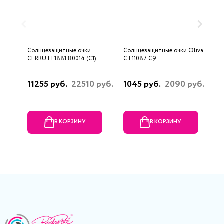
Солнцезащитные очки
Солнцезащитные очки Oliva
С
CERRUTI 1881 80014 (C1)
СТ11087 С9
J
11255 руб.
22510 руб.
1045 руб.
2090 руб.
2
р
В КОРЗИНУ
В КОРЗИНУ