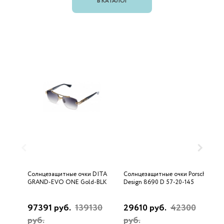
В КАТАЛОГ
Солнцезащитные очки DITA
Солнцезащитные очки Porsche
С
GRAND-EVO ONE Gold-BLK
Design 8690 D 57-20-145
U
97391 руб.
139130
29610 руб.
42300
3
руб.
руб.