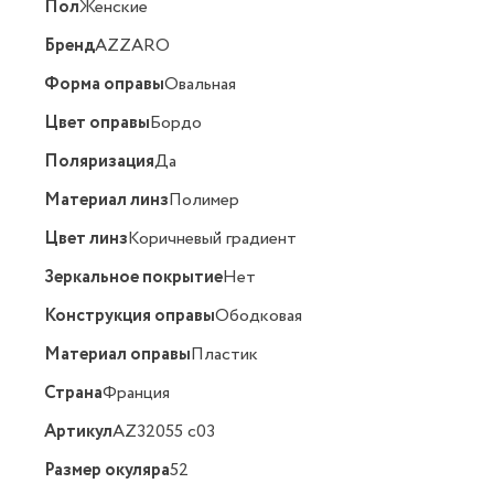
Пол
Женские
Бренд
AZZARO
Форма оправы
Овальная
Цвет оправы
Бордо
Поляризация
Да
Материал линз
Полимер
Цвет линз
Коричневый градиент
Зеркальное покрытие
Нет
Конструкция оправы
Ободковая
Материал оправы
Пластик
Страна
Франция
Артикул
AZ32055 c03
Размер окуляра
52