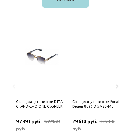
В КАТАЛОГ
Солнцезащитные очки DITA
Солнцезащитные очки Porsche
С
GRAND-EVO ONE Gold-BLK
Design 8690 D 57-20-145
U
97391 руб.
139130
29610 руб.
42300
3
руб.
руб.