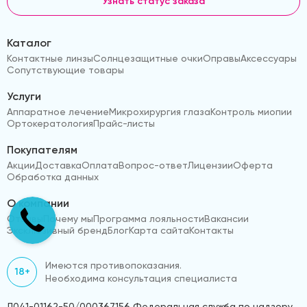
Узнать статус заказа
Каталог
Контактные линзы
Солнцезащитные очки
Оправы
Аксессуары
Сопутствующие товары
Услуги
Аппаратное лечение
Микрохирургия глаза
Контроль миопии
Ортокератология
Прайс-листы
Покупателям
Акции
Доставка
Оплата
Вопрос-ответ
Лицензии
Оферта
Обработка данных
О компании
Отзывы
Почему мы
Программа лояльности
Вакансии
Эксклюзивный бренд
Блог
Карта сайта
Контакты
Имеются противопоказания.
18+
Необходима консультация специалиста
Л041-01162-50/000367156 Федеральная служба по надзору