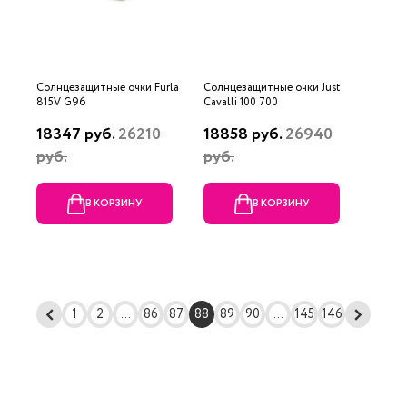
Солнцезащитные очки Furla
Солнцезащитные очки Just
815V G96
Cavalli 100 700
18347 руб.
26210
18858 руб.
26940
руб.
руб.
В КОРЗИНУ
В КОРЗИНУ
1
2
...
86
87
88
89
90
...
145
146