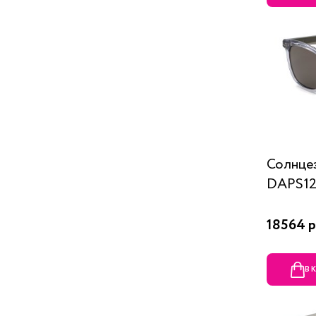
Солнце
DAPS120
18564 р
В 