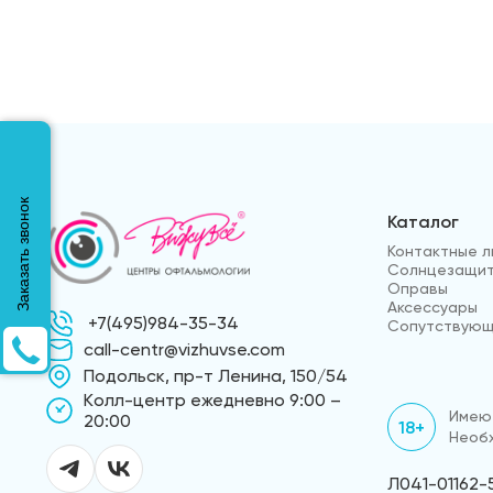
Заказать звонок
Каталог
Контактные л
Солнцезащит
Оправы
Аксессуары
+7(495)984-35-34
Сопутствующ
call-centr@vizhuvse.com
Подольск, пр-т Ленина, 150/54
Kолл-центр ежедневно 9:00 –
Имеют
20:00
18+
Необх
Л041-01162-