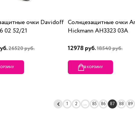
защитные очки Davidoff
Солнцезащитные очки A
 02 52/21
Hickmann AH3323 03A
уб.
12978 руб.
26520 руб.
18540 руб.
КОРЗИНУ
В КОРЗИНУ
1
2
...
85
86
87
88
89