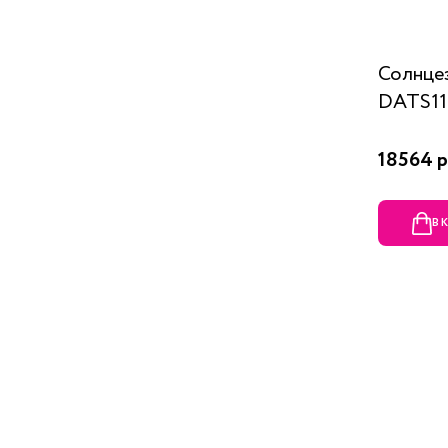
Солнце
DATS116
18564 р
В 