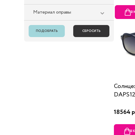
Материал оправы
В
Солнце
DAPS121
18564 р
В 