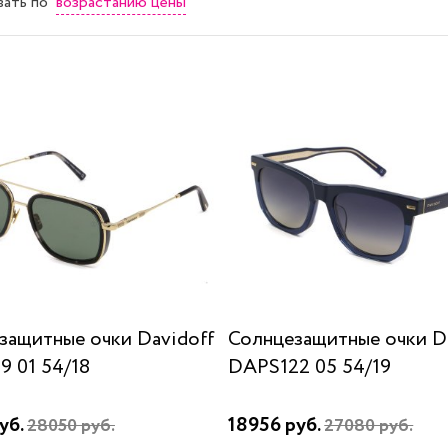
возрастанию цены
вать
по
защитные очки Davidoff
Солнцезащитные очки D
9 01 54/18
DAPS122 05 54/19
уб.
18956 руб.
28050 руб.
27080 руб.