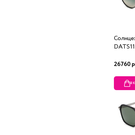
Солнце
DATS117
26760 р
В 