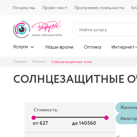
Почему мы
Прайс-лист
Программа лояльности
Бл
Услуги
Наши врачи
Оптика
Интернет-
Главная
Каталог
Солнцезащитные очки
СОЛНЦЕЗАЩИТНЫЕ О
Женски
Стоимость:
Авиато
от
627
до
140560