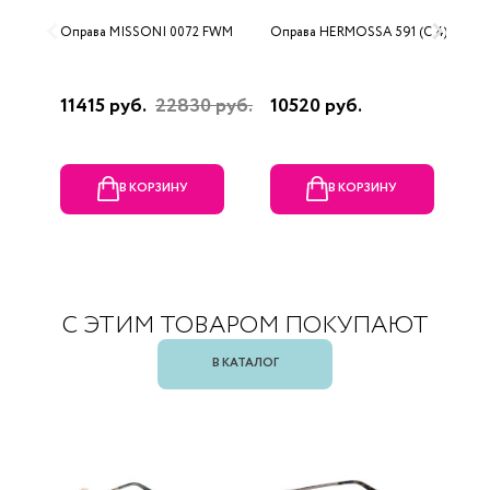
Оправа MISSONI 0072 FWM
Оправа HERMOSSA 591 (C 4)
О
(
11415 руб.
22830 руб.
10520 руб.
1
В КОРЗИНУ
В КОРЗИНУ
С ЭТИМ ТОВАРОМ ПОКУПАЮТ
В КАТАЛОГ