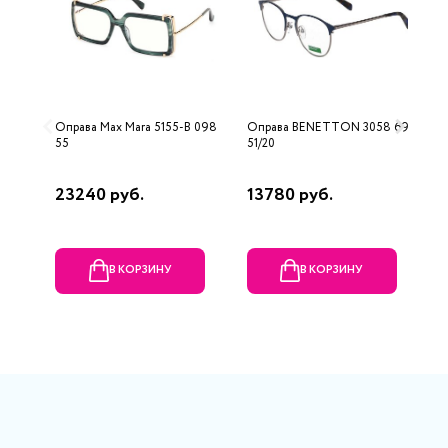
Оправа Max Mara 5155-B 098
Оправа BENETTON 3058 695
О
55
51/20
23240 руб.
13780 руб.
1
В КОРЗИНУ
В КОРЗИНУ