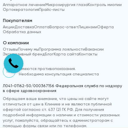
Аппаратное лечение
Микрохирургия глаза
Контроль миопии
Ортокератология
Прайс-листы
Покупателям
Акции
Доставка
Оплата
Вопрос-ответ
Лицензии
Оферта
Обработка данных
О компании
Отзывы
Почему мы
Программа лояльности
Вакансии
Эксклюзивный бренд
Блог
Карта сайта
Контакты
Имеются противопоказания.
18+
Необходима консультация специалиста
Л041-01162-50/000367156 Федеральная служба по надзору
в сфере здравоохранения
Обращаем ваше внимание, что цены на сайте могут
отличаться от цен в Клинике и не являются публичной
офертой согласно ст. 437 (2) ГК РФ. Для получения
подробной информации о наличии и стоимости указанных
услуг, пожалуйста, обращайтесь к администраторам с
помощью формы связи или по телефонам.