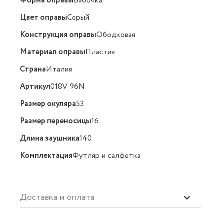
Форма оправы
Бабочка
Цвет оправы
Серый
Конструкция оправы
Ободковая
Материал оправы
Пластик
Страна
Италия
Артикул
018V 96N
Размер окуляра
53
Размер переносицы
16
Длина заушника
140
Комплектация
Футляр и салфетка
Доставка и оплата