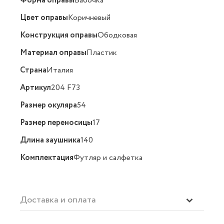
Форма оправы
Бабочка
Цвет оправы
Коричневый
Конструкция оправы
Ободковая
Материал оправы
Пластик
Страна
Италия
Артикул
204 F73
Размер окуляра
54
Размер переносицы
17
Длина заушника
140
Комплектация
Футляр и салфетка
Доставка и оплата