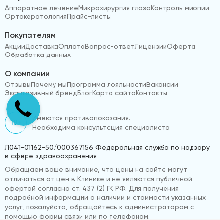
Аппаратное лечение
Микрохирургия глаза
Контроль миопии
Ортокератология
Прайс-листы
Покупателям
Акции
Доставка
Оплата
Вопрос-ответ
Лицензии
Оферта
Обработка данных
О компании
Отзывы
Почему мы
Программа лояльности
Вакансии
Эксклюзивный бренд
Блог
Карта сайта
Контакты
Имеются противопоказания.
18+
Необходима консультация специалиста
Л041-01162-50/000367156 Федеральная служба по надзору
в сфере здравоохранения
Обращаем ваше внимание, что цены на сайте могут
отличаться от цен в Клинике и не являются публичной
офертой согласно ст. 437 (2) ГК РФ. Для получения
подробной информации о наличии и стоимости указанных
услуг, пожалуйста, обращайтесь к администраторам с
помощью формы связи или по телефонам.