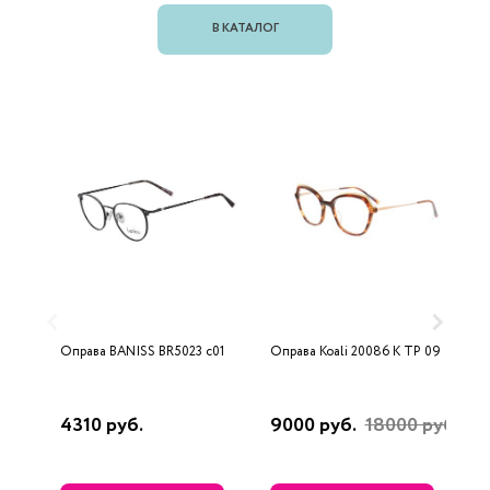
В КАТАЛОГ
Оправа BANISS BR5023 с01
Оправа Koali 20086 K TP 09
О
4310 руб.
9000 руб.
18000 руб.
5