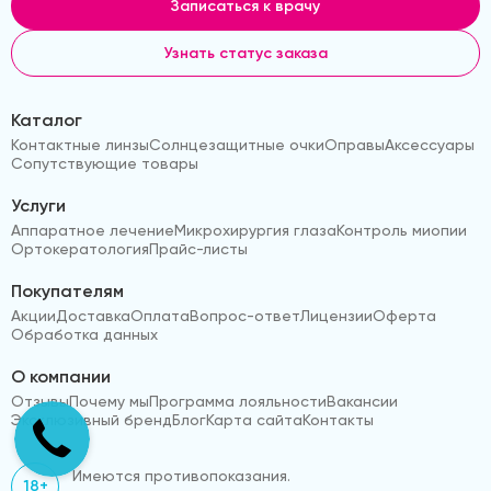
Записаться к врачу
Узнать статус заказа
Каталог
Контактные линзы
Солнцезащитные очки
Оправы
Аксессуары
Сопутствующие товары
Услуги
Аппаратное лечение
Микрохирургия глаза
Контроль миопии
Ортокератология
Прайс-листы
Покупателям
Акции
Доставка
Оплата
Вопрос-ответ
Лицензии
Оферта
Обработка данных
О компании
Отзывы
Почему мы
Программа лояльности
Вакансии
Эксклюзивный бренд
Блог
Карта сайта
Контакты
Имеются противопоказания.
18+