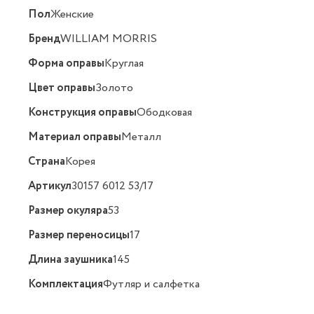
Пол
Женские
Бренд
WILLIAM MORRIS
Форма оправы
Круглая
Цвет оправы
Золото
Конструкция оправы
Ободковая
Материал оправы
Металл
Страна
Корея
Артикул
30157 6012 53/17
Размер окуляра
53
Размер переносицы
17
Длина заушника
145
Комплектация
Футляр и салфетка