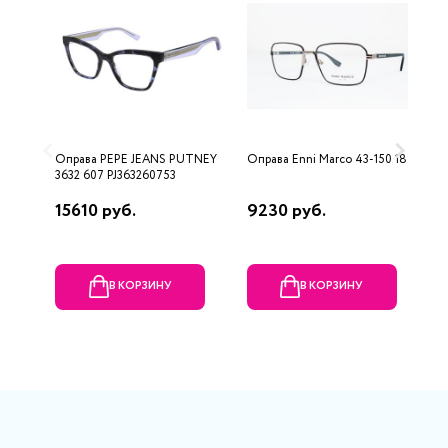
Оправа PEPE JEANS PUTNEY
Оправа Enni Marco 43-150 18
О
3632 607 PJ363260753
15610 руб.
9230 руб.
7
В КОРЗИНУ
В КОРЗИНУ