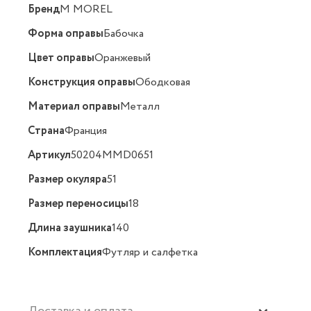
Бренд
M MOREL
Форма оправы
Бабочка
Цвет оправы
Оранжевый
Конструкция оправы
Ободковая
Материал оправы
Металл
Страна
Франция
Артикул
50204MMD0651
Размер окуляра
51
Размер переносицы
18
Длина заушника
140
Комплектация
Футляр и салфетка
Доставка и оплата