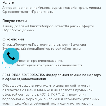
Услуги
Аппаратное лечение
Микрохирургия глаза
Контроль миопии
Ортокератология
Прайс-листы
Покупателям
Акции
Доставка
Оплата
Вопрос-ответ
Лицензии
Оферта
Обработка данных
О компании
Отзывы
Почему мы
Программа лояльности
Вакансии
Эксклюзивный бренд
Блог
Карта сайта
Контакты
Имеются противопоказания.
18+
Необходима консультация специалиста
Л041-01162-50/000367156 Федеральная служба по надзору
в сфере здравоохранения
Обращаем ваше внимание, что цены на сайте могут
отличаться от цен в Клинике и не являются публичной
офертой согласно ст. 437 (2) ГК РФ. Для получения
подробной информации о наличии и стоимости указанных
услуг, пожалуйста, обращайтесь к администраторам с