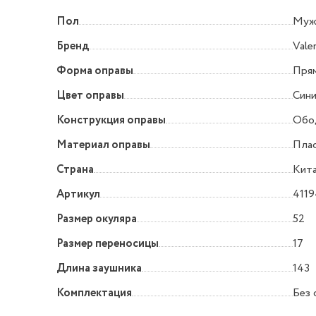
Пол
Муж
Бренд
Val
Форма оправы
Прям
Цвет оправы
Син
Конструкция оправы
Обо
Материал оправы
Пла
Страна
Кит
Артикул
4119
Размер окуляра
52
Размер переносицы
17
Длина заушника
143
Комплектация
Без 