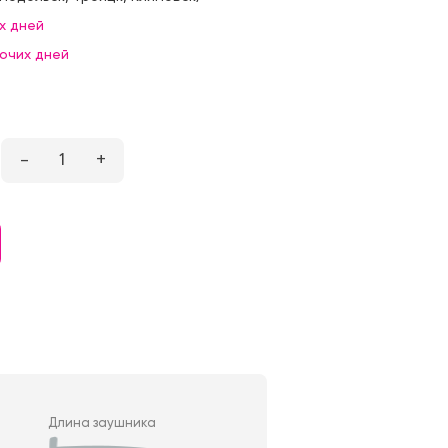
х дней
бочих дней
–
1
+
Длина заушника