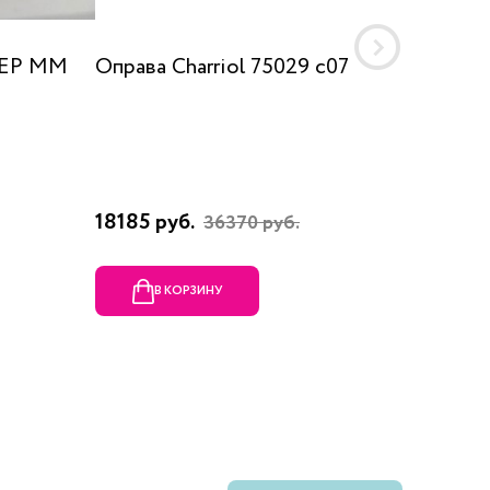
 EP MM
Оправа Charriol 75029 c07
Оправа
18185 руб.
23080 
36370 руб.
В КОРЗИНУ
В