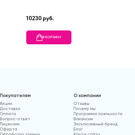
10230 руб.
1401 ру
В КОРЗИНУ
В
Покупателям
О компании
Акции
Отзывы
Доставка
Почему мы
Оплата
Программа лояльности
Вопрос-ответ
Вакансии
Лицензии
Эксклюзивный бренд
Оферта
Блог
Обработка данных
Карта сайта