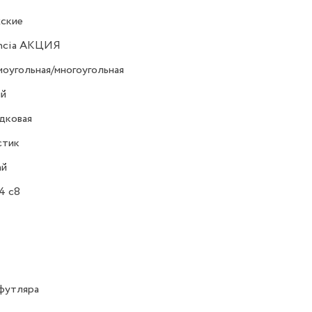
ские
encia АКЦИЯ
оугольная/многоугольная
ий
дковая
стик
ай
4 c8
футляра