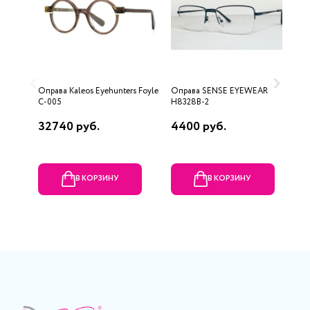
Оправа Kaleos Eyehunters Foyle
Оправа SENSE EYEWEAR
О
C-005
H8328B-2
Д
32740 руб.
4400 руб.
7
В КОРЗИНУ
В КОРЗИНУ