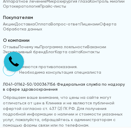
Аппаратное лечение
Микрохирургия глаза
Контроль миопии
Ортокератология
Прайс-листы
Покупателям
Акции
Доставка
Оплата
Вопрос-ответ
Лицензии
Оферта
Обработка данных
О компании
Отзывы
Почему мы
Программа лояльности
Вакансии
Эксклюзивный бренд
Блог
Карта сайта
Контакты
Имеются противопоказания.
18+
Необходима консультация специалиста
Л041-01162-50/000367156 Федеральная служба по надзору
в сфере здравоохранения
Обращаем ваше внимание, что цены на сайте могут
отличаться от цен в Клинике и не являются публичной
офертой согласно ст. 437 (2) ГК РФ. Для получения
подробной информации о наличии и стоимости указанных
услуг, пожалуйста, обращайтесь к администраторам с
помощью формы связи или по телефонам.