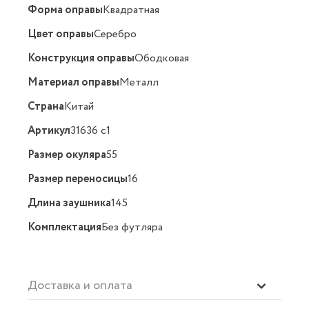
Форма оправы
Квадратная
Цвет оправы
Серебро
Конструкция оправы
Ободковая
Материал оправы
Металл
Страна
Китай
Артикул
31636 с1
Размер окуляра
55
Размер переносицы
16
Длина заушника
145
Комплектация
Без футляра
Доставка и оплата