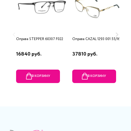
Оправа STEPPER 60307 F022
Оправа CAZAL 1293 001 55/16
О
1
16840 руб.
37810 руб.
2
В КОРЗИНУ
В КОРЗИНУ