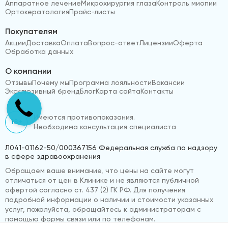
Аппаратное лечение
Микрохирургия глаза
Контроль миопии
Ортокератология
Прайс-листы
Покупателям
Акции
Доставка
Оплата
Вопрос-ответ
Лицензии
Оферта
Обработка данных
О компании
Отзывы
Почему мы
Программа лояльности
Вакансии
Эксклюзивный бренд
Блог
Карта сайта
Контакты
Имеются противопоказания.
18+
Необходима консультация специалиста
Л041-01162-50/000367156 Федеральная служба по надзору
в сфере здравоохранения
Обращаем ваше внимание, что цены на сайте могут
отличаться от цен в Клинике и не являются публичной
офертой согласно ст. 437 (2) ГК РФ. Для получения
подробной информации о наличии и стоимости указанных
услуг, пожалуйста, обращайтесь к администраторам с
помощью формы связи или по телефонам.