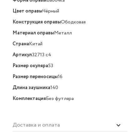
Форма оправы
Бабочка
Цвет оправы
Чёрный
Конструкция оправы
Ободковая
Материал оправы
Металл
Страна
Китай
Артикул
32713 c4
Размер окуляра
53
Размер переносицы
16
Длина заушника
140
Комплектация
Без футляра
Доставка и оплата