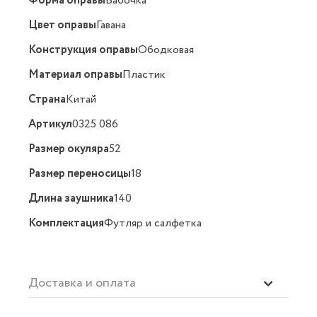
Форма оправы
Бабочка
Цвет оправы
Гавана
Конструкция оправы
Ободковая
Материал оправы
Пластик
Страна
Китай
Артикул
0325 086
Размер окуляра
52
Размер переносицы
18
Длина заушника
140
Комплектация
Футляр и салфетка
Доставка и оплата