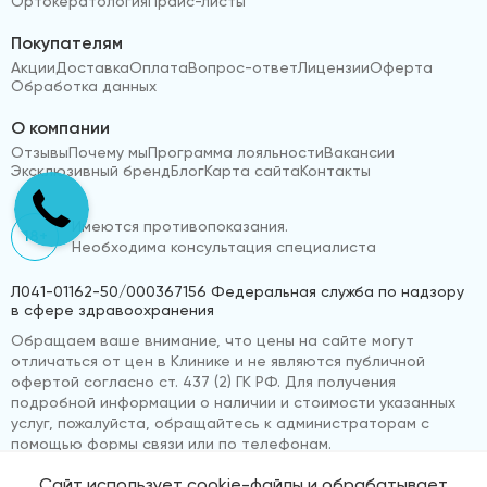
Ортокератология
Прайс-листы
Покупателям
Акции
Доставка
Оплата
Вопрос-ответ
Лицензии
Оферта
Обработка данных
О компании
Отзывы
Почему мы
Программа лояльности
Вакансии
Эксклюзивный бренд
Блог
Карта сайта
Контакты
Имеются противопоказания.
18+
Необходима консультация специалиста
Л041-01162-50/000367156 Федеральная служба по надзору
в сфере здравоохранения
Обращаем ваше внимание, что цены на сайте могут
отличаться от цен в Клинике и не являются публичной
офертой согласно ст. 437 (2) ГК РФ. Для получения
подробной информации о наличии и стоимости указанных
услуг, пожалуйста, обращайтесь к администраторам с
помощью формы связи или по телефонам.
Сайт использует cookie-файлы и обрабатывает