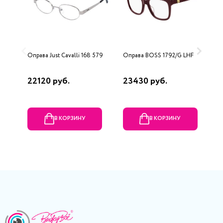
Оправа Just Cavalli 168 579
Оправа BOSS 1792/G LHF
О
M
22120 руб.
23430 руб.
2
В КОРЗИНУ
В КОРЗИНУ