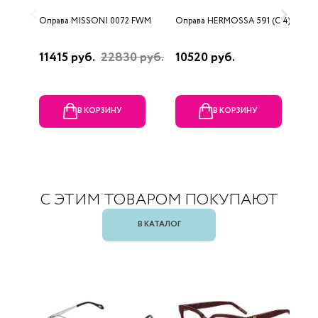
Оправа MISSONI 0072 FWM
Оправа HERMOSSA 591 (C 4)
О
0
11415 руб.
22830 руб.
10520 руб.
4
В КОРЗИНУ
В КОРЗИНУ
С ЭТИМ ТОВАРОМ ПОКУПАЮТ
В КАТАЛОГ