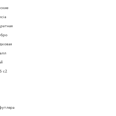
ские
ncia
ратная
ебро
дковая
алл
ай
6 c2
футляра