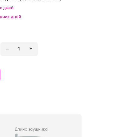
х дней
бочих дней
–
1
+
Длина заушника