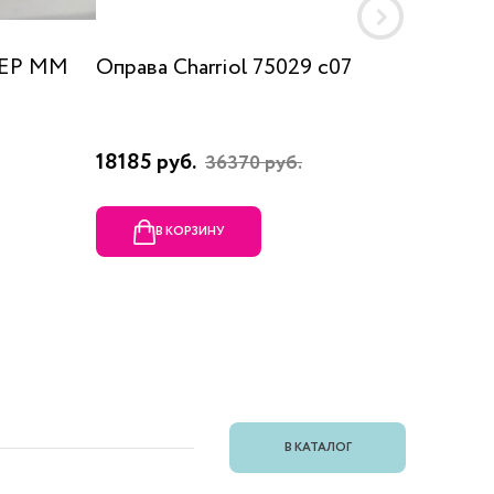
 EP MM
Оправа Charriol 75029 c07
Оправа
18185 руб.
23080 
36370 руб.
В КОРЗИНУ
В
В КАТАЛОГ