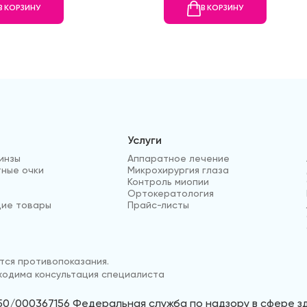
В КОРЗИНУ
В КОРЗИНУ
Услуги
инзы
Аппаратное лечение
ные очки
Микрохирургия глаза
Контроль миопии
Ортокератология
ие товары
Прайс-листы
ся противопоказания.
одима консультация специалиста
50/000367156 Федеральная служба по надзору в сфере 