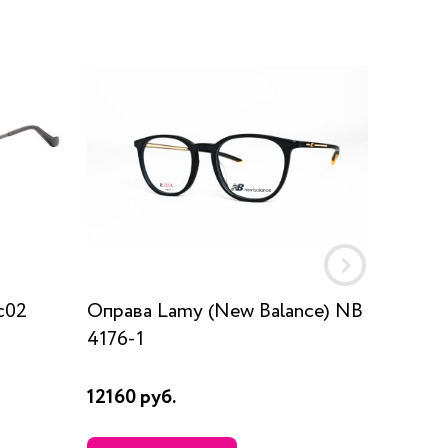
c02
Оправа Lamy (New Balance) NB
Оправа
4176-1
12160 руб.
8815 р