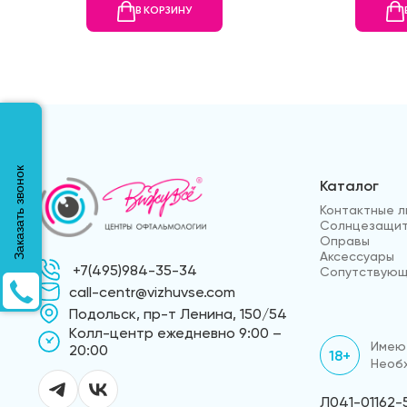
В КОРЗИНУ
Заказать звонок
Каталог
Контактные л
Солнцезащит
Оправы
Аксессуары
+7(495)984-35-34
Сопутствующ
call-centr@vizhuvse.com
Подольск, пр-т Ленина, 150/54
Kолл-центр ежедневно 9:00 –
Имеют
20:00
18+
Необх
Л041-01162-