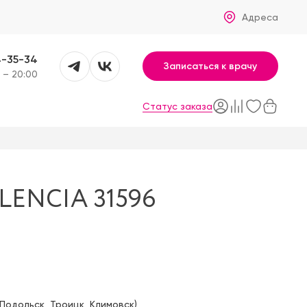
Адреса
4-35-34
Записаться к врачу
 – 20:00
Статус заказа
ENCIA 31596
Подольск
,
Троицк
,
Климовск
)