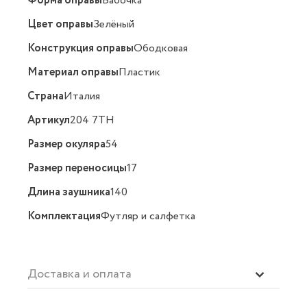
Форма оправы
Бабочка
Цвет оправы
Зелёный
Конструкция оправы
Ободковая
Материал оправы
Пластик
Страна
Италия
Артикул
204 7TH
Размер окуляра
54
Размер переносицы
17
Длина заушника
140
Комплектация
Футляр и салфетка
Доставка и оплата