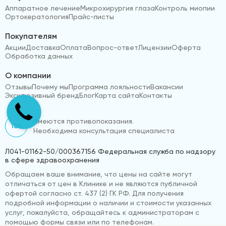
Аппаратное лечение
Микрохирургия глаза
Контроль миопии
Ортокератология
Прайс-листы
Покупателям
Акции
Доставка
Оплата
Вопрос-ответ
Лицензии
Оферта
Обработка данных
О компании
Отзывы
Почему мы
Программа лояльности
Вакансии
Эксклюзивный бренд
Блог
Карта сайта
Контакты
Имеются противопоказания.
18+
Необходима консультация специалиста
Л041-01162-50/000367156 Федеральная служба по надзору
в сфере здравоохранения
Обращаем ваше внимание, что цены на сайте могут
отличаться от цен в Клинике и не являются публичной
офертой согласно ст. 437 (2) ГК РФ. Для получения
подробной информации о наличии и стоимости указанных
услуг, пожалуйста, обращайтесь к администраторам с
помощью формы связи или по телефонам.