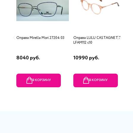
Оправа Mirella Mori 27204 03
Оправа LULU CASTAGNETTE
О
LFAM112 c10
8040 руб.
10990 руб.
2
В КОРЗИНУ
В КОРЗИНУ