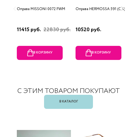
Оправа MISSONI 0072 FWM
Оправа HERMOSSA 591 (C 4)
О
0
11415 руб.
22830 руб.
10520 руб.
4
В КОРЗИНУ
В КОРЗИНУ
С ЭТИМ ТОВАРОМ ПОКУПАЮТ
В КАТАЛОГ