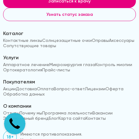
Записаться к врачу
Узнать статус заказа
Каталог
Контактные линзы
Солнцезащитные очки
Оправы
Аксессуары
Сопутствующие товары
Услуги
Аппаратное лечение
Микрохирургия глаза
Контроль миопии
Ортокератология
Прайс-листы
Покупателям
Акции
Доставка
Оплата
Вопрос-ответ
Лицензии
Оферта
Обработка данных
О компании
Отзывы
Почему мы
Программа лояльности
Вакансии
Эксклюзивный бренд
Блог
Карта сайта
Контакты
Имеются противопоказания.
18+