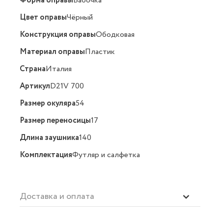
Форма оправы
Бабочка
Цвет оправы
Чёрный
Конструкция оправы
Ободковая
Материал оправы
Пластик
Страна
Италия
Артикул
D21V 700
Размер окуляра
54
Размер переносицы
17
Длина заушника
140
Комплектация
Футляр и салфетка
Доставка и оплата