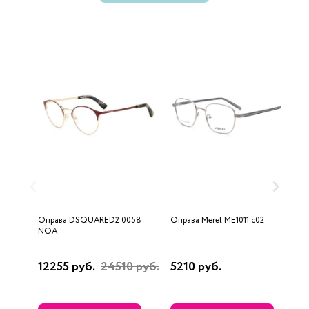
Оправа DSQUARED2 0058
Оправа Merel ME1011 c02
О
NOA
12255 руб.
24510 руб.
5210 руб.
1