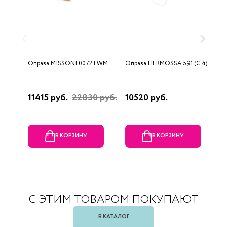
Оправа MISSONI 0072 FWM
Оправа HERMOSSA 591 (C 4)
О
(
11415 руб.
22830 руб.
10520 руб.
1
В КОРЗИНУ
В КОРЗИНУ
С ЭТИМ ТОВАРОМ ПОКУПАЮТ
В КАТАЛОГ