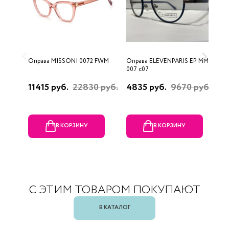
Оправа MISSONI 0072 FWM
Оправа ELEVENPARIS EP MM
О
007 c07
11415 руб.
22830 руб.
4835 руб.
9670 руб.
1
р
В КОРЗИНУ
В КОРЗИНУ
С ЭТИМ ТОВАРОМ ПОКУПАЮТ
В КАТАЛОГ