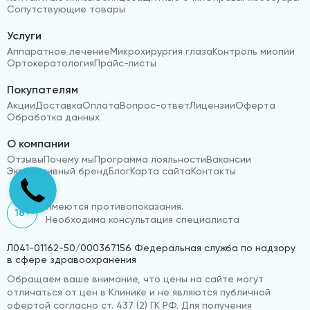
Сопутствующие товары
Услуги
Аппаратное лечение
Микрохирургия глаза
Контроль миопии
Ортокератология
Прайс-листы
Покупателям
Акции
Доставка
Оплата
Вопрос-ответ
Лицензии
Оферта
Обработка данных
О компании
Отзывы
Почему мы
Программа лояльности
Вакансии
Эксклюзивный бренд
Блог
Карта сайта
Контакты
Имеются противопоказания.
18+
Необходима консультация специалиста
Л041-01162-50/000367156 Федеральная служба по надзору
в сфере здравоохранения
Обращаем ваше внимание, что цены на сайте могут
отличаться от цен в Клинике и не являются публичной
офертой согласно ст. 437 (2) ГК РФ. Для получения