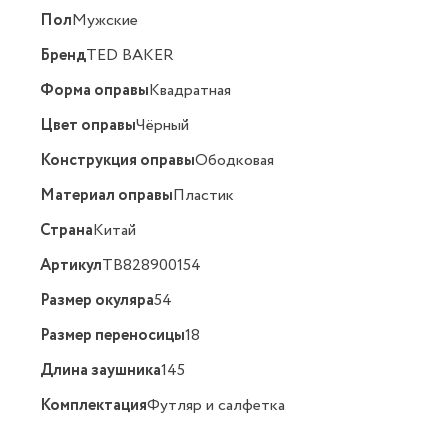
Пол
Мужские
Бренд
TED BAKER
Форма оправы
Квадратная
Цвет оправы
Чёрный
Конструкция оправы
Ободковая
Материал оправы
Пластик
Страна
Китай
Артикул
TB828900154
Размер окуляра
54
Размер переносицы
18
Длина заушника
145
Комплектация
Футляр и салфетка