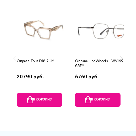
Оправа Tous D18 7HM
Оправа Hot Wheels HWV165
О
GREY
B
20790 руб.
6760 руб.
8
В КОРЗИНУ
В КОРЗИНУ