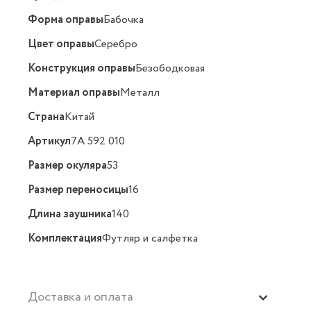
Форма оправы
Бабочка
Цвет оправы
Серебро
Конструкция оправы
Безободковая
Материал оправы
Металл
Страна
Китай
Артикул
7A 592 010
Размер окуляра
53
Размер переносицы
16
Длина заушника
140
Комплектация
Футляр и салфетка
Доставка и оплата