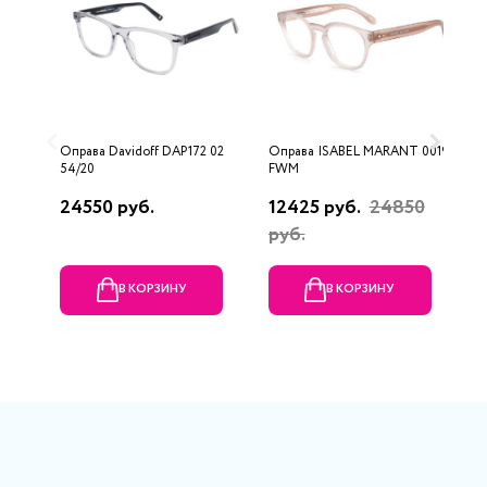
Оправа Davidoff DAP172 02
Оправа ISABEL MARANT 0019
О
54/20
FWM
24550 руб.
12425 руб.
24850
1
руб.
В КОРЗИНУ
В КОРЗИНУ