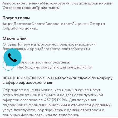
Аппаратное лечение
Микрохирургия глаза
Контроль миопии
Ортокератология
Прайс-листы
Покупателям
Акции
Доставка
Оплата
Вопрос-ответ
Лицензии
Оферта
Обработка данных
О компании
Отзывы
Почему мы
Программа лояльности
Вакансии
Эксклюзивный бренд
Блог
Карта сайта
Контакты
Имеются противопоказания.
18+
Необходима консультация специалиста
Л041-01162-50/000367156 Федеральная служба по надзору
в сфере здравоохранения
Обращаем ваше внимание, что цены на сайте могут
отличаться от цен в Клинике и не являются публичной
офертой согласно ст. 437 (2) ГК РФ. Для получения
подробной информации о наличии и стоимости указанных
услуг, пожалуйста, обращайтесь к администраторам с
помощью формы связи или по телефонам.