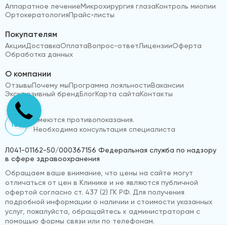
Аппаратное лечение
Микрохирургия глаза
Контроль миопии
Ортокератология
Прайс-листы
Покупателям
Акции
Доставка
Оплата
Вопрос-ответ
Лицензии
Оферта
Обработка данных
О компании
Отзывы
Почему мы
Программа лояльности
Вакансии
Эксклюзивный бренд
Блог
Карта сайта
Контакты
Имеются противопоказания.
18+
Необходима консультация специалиста
Л041-01162-50/000367156 Федеральная служба по надзору
в сфере здравоохранения
Обращаем ваше внимание, что цены на сайте могут
отличаться от цен в Клинике и не являются публичной
офертой согласно ст. 437 (2) ГК РФ. Для получения
подробной информации о наличии и стоимости указанных
услуг, пожалуйста, обращайтесь к администраторам с
помощью формы связи или по телефонам.