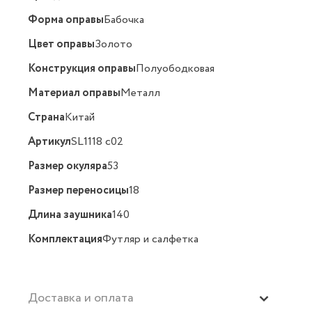
Форма оправы
Бабочка
Цвет оправы
Золото
Конструкция оправы
Полуободковая
Материал оправы
Металл
Страна
Китай
Артикул
SL1118 c02
Размер окуляра
53
Размер переносицы
18
Длина заушника
140
Комплектация
Футляр и салфетка
Доставка и оплата