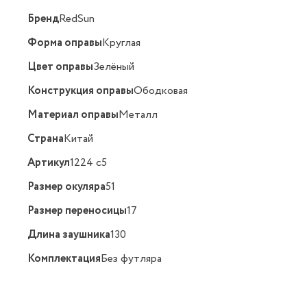
Бренд
RedSun
Форма оправы
Круглая
Цвет оправы
Зелёный
Конструкция оправы
Ободковая
Материал оправы
Металл
Страна
Китай
Артикул
1224 с5
Размер окуляра
51
Размер переносицы
17
Длина заушника
130
Комплектация
Без футляра