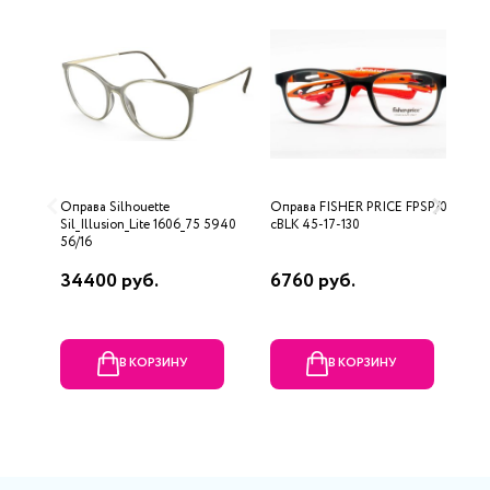
Оправа Silhouette
Оправа FISHER PRICE FPSP/007
О
Sil_Illusion_Lite 1606_75 5940
cBLK 45-17-130
56/16
34400 руб.
6760 руб.
1
В КОРЗИНУ
В КОРЗИНУ