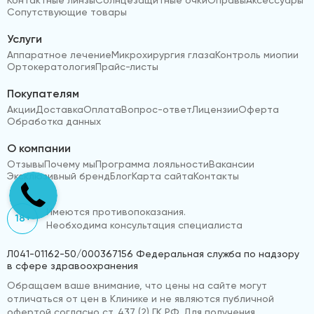
Сопутствующие товары
Услуги
Аппаратное лечение
Микрохирургия глаза
Контроль миопии
Ортокератология
Прайс-листы
Покупателям
Акции
Доставка
Оплата
Вопрос-ответ
Лицензии
Оферта
Обработка данных
О компании
Отзывы
Почему мы
Программа лояльности
Вакансии
Эксклюзивный бренд
Блог
Карта сайта
Контакты
Имеются противопоказания.
18+
Необходима консультация специалиста
Л041-01162-50/000367156 Федеральная служба по надзору
в сфере здравоохранения
Обращаем ваше внимание, что цены на сайте могут
отличаться от цен в Клинике и не являются публичной
офертой согласно ст. 437 (2) ГК РФ. Для получения