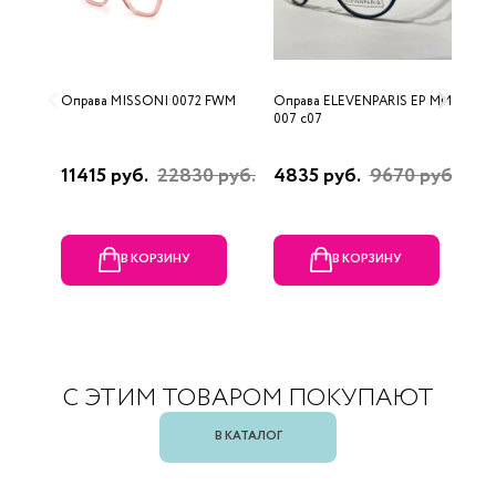
Оправа MISSONI 0072 FWM
Оправа ELEVENPARIS EP MM
О
007 c07
11415 руб.
22830 руб.
4835 руб.
9670 руб.
1
р
В КОРЗИНУ
В КОРЗИНУ
С ЭТИМ ТОВАРОМ ПОКУПАЮТ
В КАТАЛОГ