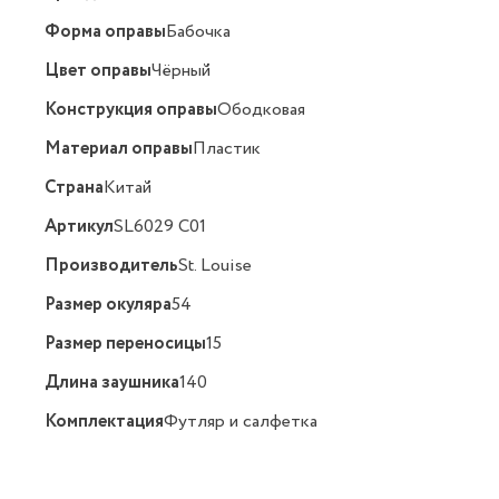
Форма оправы
Бабочка
Цвет оправы
Чёрный
Конструкция оправы
Ободковая
Материал оправы
Пластик
Страна
Китай
Артикул
SL6029 C01
Производитель
St. Louise
Размер окуляра
54
Размер переносицы
15
Длина заушника
140
Комплектация
Футляр и салфетка