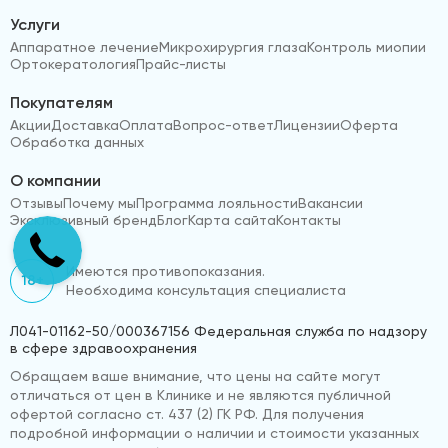
Услуги
Аппаратное лечение
Микрохирургия глаза
Контроль миопии
Ортокератология
Прайс-листы
Покупателям
Акции
Доставка
Оплата
Вопрос-ответ
Лицензии
Оферта
Обработка данных
О компании
Отзывы
Почему мы
Программа лояльности
Вакансии
Эксклюзивный бренд
Блог
Карта сайта
Контакты
Имеются противопоказания.
18+
Необходима консультация специалиста
Л041-01162-50/000367156 Федеральная служба по надзору
в сфере здравоохранения
Обращаем ваше внимание, что цены на сайте могут
отличаться от цен в Клинике и не являются публичной
офертой согласно ст. 437 (2) ГК РФ. Для получения
подробной информации о наличии и стоимости указанных