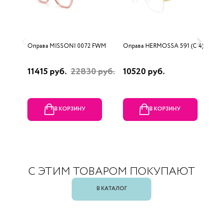
Оправа MISSONI 0072 FWM
Оправа HERMOSSA 591 (C 4)
О
0
11415 руб.
22830 руб.
10520 руб.
4
В КОРЗИНУ
В КОРЗИНУ
С ЭТИМ ТОВАРОМ ПОКУПАЮТ
В КАТАЛОГ