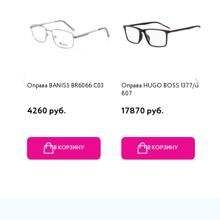
Оправа BANISS BR6066 C03
Оправа HUGO BOSS 1377/G
О
807
4260 руб.
17870 руб.
7
В КОРЗИНУ
В КОРЗИНУ